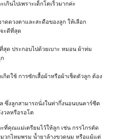
อะเกินไปเพราะเด็กโตเร็วมากค่ะ
าดดวงตาและสะดือของลูก ให้เลือก
ะดีที่สุด
บายที่สุด ประกอบไปด้วยเบาะ หมอน ผ้าห่ม
ูก
ิดใช้ การซักเสื้อผ้าหรือผ้าเช็ดตัวลูก ต้อง
ซึ่งลูกสามารถนั่งในท่ากึ่งนอนบนคาร์ซีต
งกังวลหรือรอโต
ะที่คุณแม่เตรียมไว้ให้ลูก เช่น กรรไกรตัด
่ หมวกไหมพรม น้ำยาล้างขวดนม หรือแม้แต่