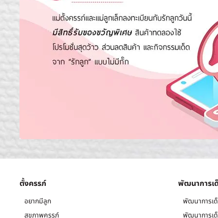
ตั้งครรภ์
พัฒนาการเด
อยากมีลูก
พัฒนาการเด็
สุขภาพครรภ์
พัฒนาการเด็