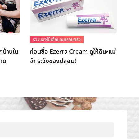
รีวิวของใช้เด็กและครอบครัว
กบ้านใน
ก่อนซื้อ Ezerra Cream ดูให้ดีนะแม่
อาด
จ๋า ระวังของปลอม!