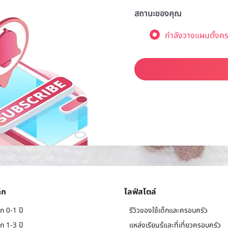
สถานะของคุณ
กำลังวางแผนตั้งคร
็ก
ไลฟ์สไตล์
ก 0-1 ปี
รีวิวของใช้เด็กและครอบครัว
ก 1-3 ปี
แหล่งเรียนรู้และที่เที่ยวครอบครัว