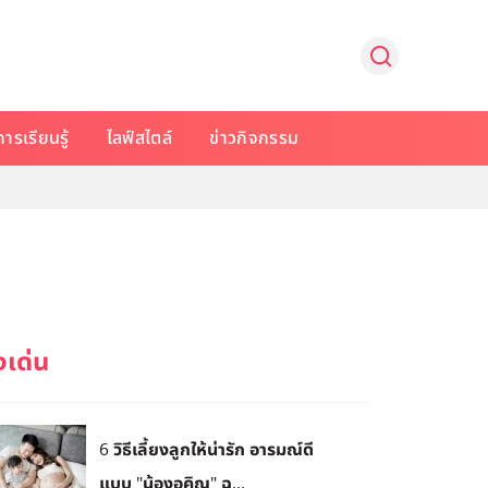
การเรียนรู้
ไลฟ์สไตล์
ข่าวกิจกรรม
6 วิธีเลี้ยงลูกให้น่ารัก อารมณ์ดี
แบบ "น้องอคิณ" ฉ...