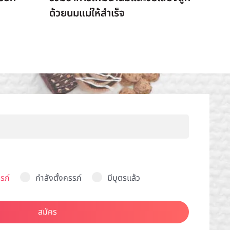
ด้วยนมแม่ให้สำเร็จ
รภ์
กำลังตั้งครรภ์
มีบุตรแล้ว
สมัคร