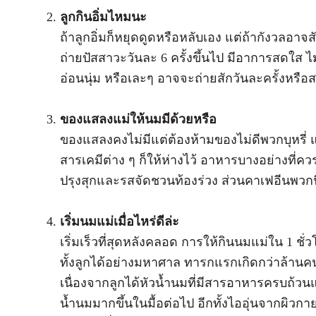
ลูกกินอิ่มไหมนะ
ถ้าลูกอิ่มก็หยุดดูดหรือหลับเอง แต่ถ้ากังวลอาจส
ถ่ายปัสสาวะวันละ 6 ครั้งขึ้นไป มีอาการสดใส ไม
อ่อนนุ่ม หรือเละๆ อาจจะถ่ายสักวันละครั้งหรือ
ของแสลงแม่ให้นมมีด้วยหรือ
ของแสลงคงไม่มีแต่ต้องห้ามของไม่ดีพวกบุหรี่
สารเคมีต่าง ๆ ก็ให้ห่างไว้ อาหารบางอย่างที่ควร
ปรุงสุกและรสจัดชวนท้องร่วง ส่วนคาเฟอีนพวกนี้ถ้
เริ่มนมแม่เมื่อไหร่ดีล่ะ
เริ่มเร็วที่สุดหลังคลอด การให้กินนมแม่ใน 1 ช
ทั้งลูกได้อย่างมหาศาล ทารกแรกเกิดกว่าล้านคนจ
เนื่องจากลูกได้หัวน้ำนมที่มีสารอาหารครบถ้วนแ
น้ำนมมากขึ้นในมื้อต่อไป อีกทั้งไออุ่นจากผิวกาย