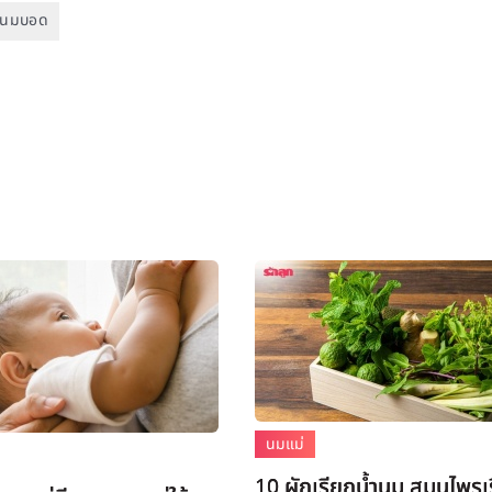
หัวนมบอด
นมแม่
10 ผักเรียกนํ้านม สมุนไพรเ