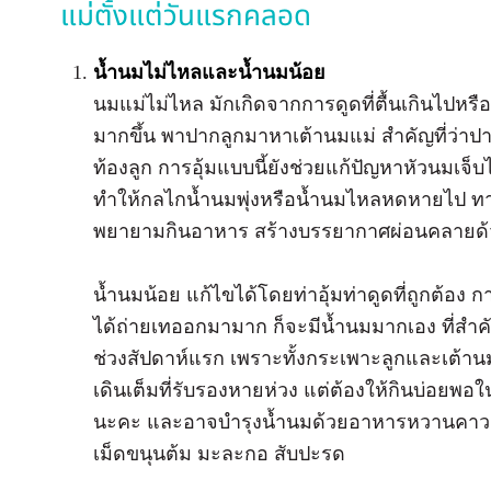
แม่ตั้งแต่วันแรกคลอด
น้ำนมไม่ไหลและน้ำนมน้อย
นมแม่ไม่ไหล มักเกิดจากการดูดที่ตื้นเกินไปหรื
มากขึ้น พาปากลูกมาหาเต้านมแม่ สำคัญที่ว่าป
ท้องลูก การอุ้มแบบนี้ยังช่วยแก้ปัญหาหัวนมเจ็บ
ทำให้กลไกน้ำนมพุ่งหรือน้ำนมไหลหดหายไป ทา
พยายามกินอาหาร สร้างบรรยากาศผ่อนคลายด้
น้ำนมน้อย แก้ไขได้โดยท่าอุ้มท่าดูดที่ถูกต้อง 
ได้ถ่ายเทออกมามาก ก็จะมีน้ำนมมากเอง ที่สำ
ช่วงสัปดาห์แรก เพราะทั้งกระเพาะลูกและเต้านมแม่
เดินเต็มที่รับรองหายห่วง แต่ต้องให้กินบ่อยพอใ
นะคะ และอาจบำรุงน้ำนมด้วยอาหารหวานคาว เช่น 
เม็ดขนุนต้ม มะละกอ สับปะรด