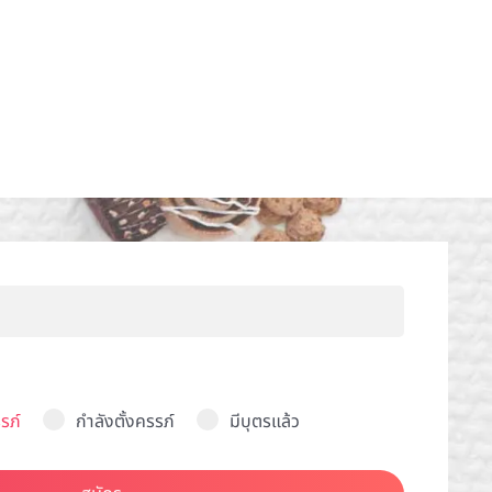
รภ์
กำลังตั้งครรภ์
มีบุตรแล้ว