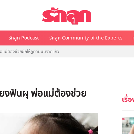
รักลูก Podcast
รักลูก Community of the Experts
แม่ต้องช่วยฝึกให้ลูกดื่มนมจากแก้ว
งฟันผุ พ่อแม่ต้องช่วย