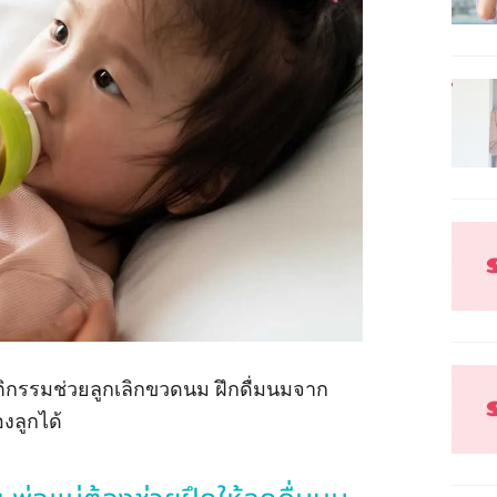
พฤติกรรมช่วยลูกเลิกขวดนม ฝึกดื่มนมจาก
งลูกได้