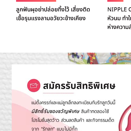
ลูกฟันผุอย่าปล่อยทิ้งไว้ เสี่ยงติด
NIPPLE 
เชื้อรุนแรงลามอวัยวะข้างเคียง
หัวนม ทำใ
ห่างความสั