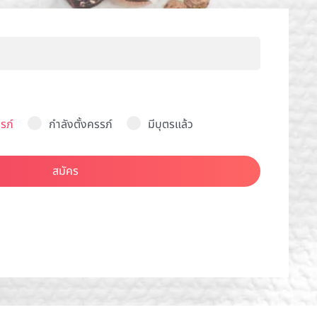
รภ์
กำลังตั้งครรภ์
มีบุตรแล้ว
สมัคร