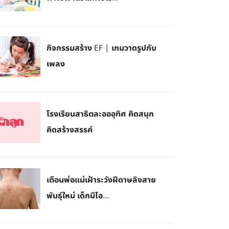
กิจกรรมสร้าง EF | เกมวาดรูปกับ
เพลง
โรงเรียนสาธิตละอออุทิศ คิดสนุก
คิดสร้างสรรค์
เตือนพ่อแม่เฝ้าระวังฝีดาษลิงสาย
พันธุ์ใหม่ เด็กมีโอ...