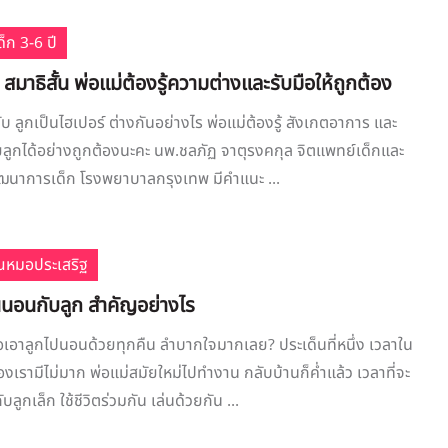
็ก 3-6 ปี
 สมาธิสั้น พ่อแม่ต้องรู้ความต่างและรับมือให้ถูกต้อง
กับ ลูกเป็นไฮเปอร์ ต่างกันอย่างไร พ่อแม่ต้องรู้ สังเกตอาการ และ
่วยลูกได้อย่างถูกต้องนะคะ นพ.ชลภัฏ จาตุรงคกุล จิตแพทย์เด็กและ
์พัฒนาการเด็ก โรงพยาบาลกรุงเทพ มีคำแนะ ...
ณหมอประเสริฐ
นนอนกับลูก สำคัญอย่างไร
อเอาลูกไปนอนด้วยทุกคืน ลำบากใจมากเลย? ประเด็นที่หนึ่ง เวลาใน
งเรามีไม่มาก พ่อแม่สมัยใหม่ไปทำงาน กลับบ้านก็ค่ำแล้ว เวลาที่จะ
ับลูกเล็ก ใช้ชีวิตร่วมกัน เล่นด้วยกัน ...