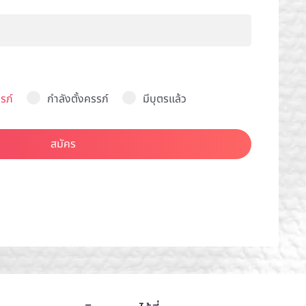
รภ์
กำลังตั้งครรภ์
มีบุตรแล้ว
สมัคร