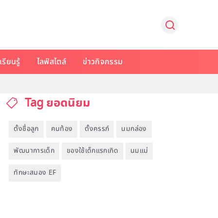
รียนรู้
ไลฟ์สไตล์
ข่าวกิจกรรม
Tag ยอดนิยม
ตั้งชื่อลูก
คนท้อง
ตั้งครรภ์
นมกล่อง
พัฒนาการเด็ก
ของใช้เด็กแรกเกิด
นมแม่
ทักษะสมอง EF