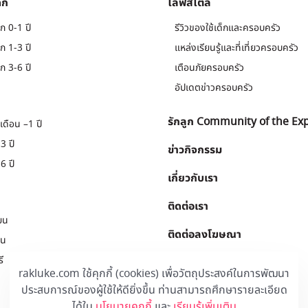
็ก
ไลฟ์สไตล์
ก 0-1 ปี
รีวิวของใช้เด็กและครอบครัว
ก 1-3 ปี
แหล่งเรียนรู้และที่เที่ยวครอบครัว
ก 3-6 ปี
เตือนภัยครอบครัว
อัปเดตข่าวครอบครัว
รักลูก Community of the Ex
เดือน –1 ปี
3 ปี
ข่าวกิจกรรม
6 ปี
เกี่ยวกับเรา
ติดต่อเรา
ยน
ติดต่อลงโฆษณา
ยน
ี
Download
.
rakluke.com ใช้คุกกี้ (cookies) เพื่อวัตถุประสงค์ในการพัฒนา
ประสบการณ์ของผู้ใช้ให้ดียิ่งขึ้น ท่านสามารถศึกษารายละเอียด
ได้ใน
นโยบายคุกกี้
และ
เรียนรู้เพิ่มเติม