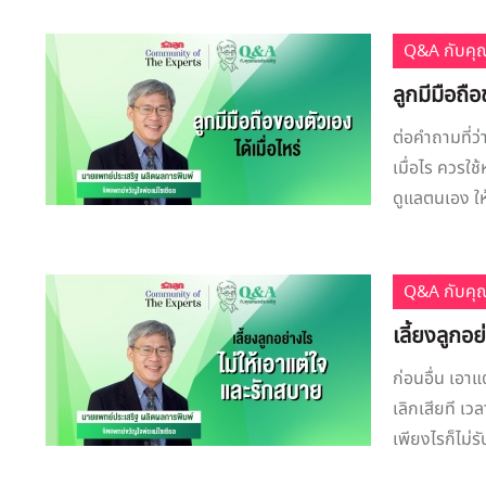
Q&A กับคุ
ลูกมีมือถือ
ต่อคำถามที่ว่
เมื่อไร ควรใ
ดูแลตนเอง ใ
Q&A กับคุ
เลี้ยงลูกอ
ก่อนอื่น เอา
เลิกเสียที เ
เพียงไรก็ไม่รั