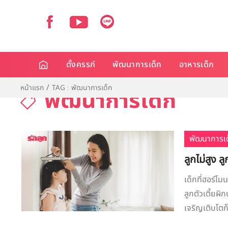
ตั้งครรภ์
พัฒนาการเด็ก
อาหารเด็ก
หน้าแรก
TAG : พัฒนาการเด็ก
พัฒนาการเด็ก
พัฒนาการเด
ลูกไม่สูง 
เด็กที่ฮอร์โม
ลูกตัวเตี้ยผิ
เจริญเติบโตก็เ