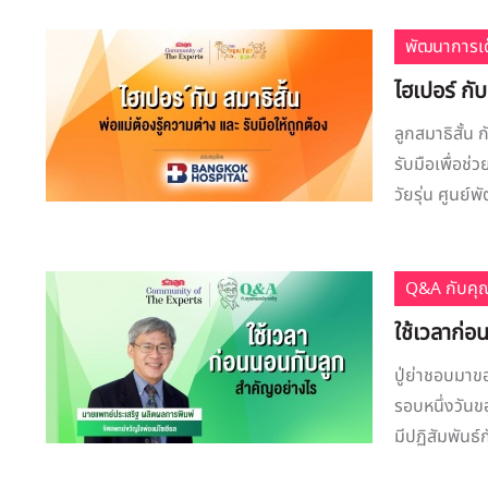
พัฒนาการเด
ไฮเปอร์ กับ
ลูกสมาธิสั้น 
รับมือเพื่อช
วัยรุ่น ศูนย
Q&A กับคุ
ใช้เวลาก่อ
ปู่ย่าชอบมาข
รอบหนึ่งวันขอ
มีปฏิสัมพันธ์ก