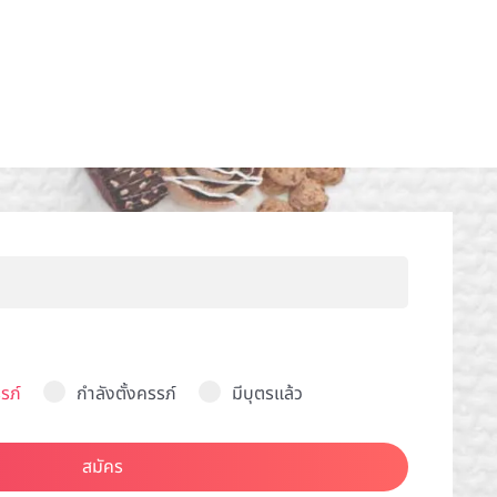
รภ์
กำลังตั้งครรภ์
มีบุตรแล้ว
สมัคร