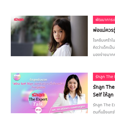
พัฒนาการเด
พ่อแม่ควรร
โรคซึมเศร้าใน
คิดว่าเด็กเป็
มองง่ายมากกว
รักลูก Th
รักลูก The
Self ให้ลูก
รักลูก The Ex
ตนที่แข็งแกร่