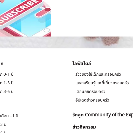
็ก
ไลฟ์สไตล์
ก 0-1 ปี
รีวิวของใช้เด็กและครอบครัว
ก 1-3 ปี
แหล่งเรียนรู้และที่เที่ยวครอบครัว
ก 3-6 ปี
เตือนภัยครอบครัว
อัปเดตข่าวครอบครัว
รักลูก Community of the Ex
เดือน –1 ปี
3 ปี
ข่าวกิจกรรม