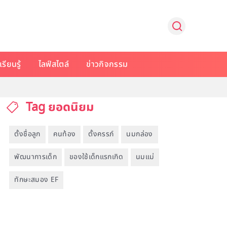
รียนรู้
ไลฟ์สไตล์
ข่าวกิจกรรม
Tag ยอดนิยม
ตั้งชื่อลูก
คนท้อง
ตั้งครรภ์
นมกล่อง
พัฒนาการเด็ก
ของใช้เด็กแรกเกิด
นมแม่
ทักษะสมอง EF