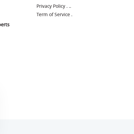
Privacy Policy
.
..
Term of Service
.
perts