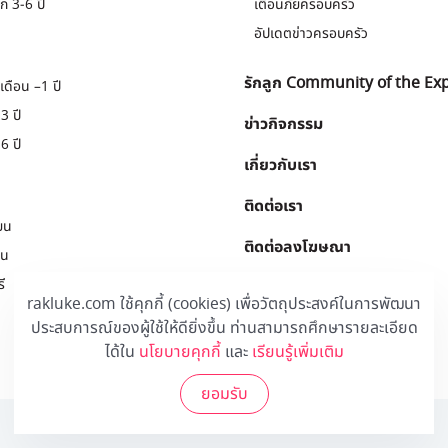
ก 3-6 ปี
เตือนภัยครอบครัว
อัปเดตข่าวครอบครัว
รักลูก Community of the Ex
เดือน –1 ปี
3 ปี
ข่าวกิจกรรม
6 ปี
เกี่ยวกับเรา
ติดต่อเรา
ยน
ติดต่อลงโฆษณา
ยน
ี
Download
.
rakluke.com ใช้คุกกี้ (cookies) เพื่อวัตถุประสงค์ในการพัฒนา
ประสบการณ์ของผู้ใช้ให้ดียิ่งขึ้น ท่านสามารถศึกษารายละเอียด
ได้ใน
นโยบายคุกกี้
และ
เรียนรู้เพิ่มเติม
ยอมรับ
© 2020 Rakluke Plus - ALL RIGHTS RESERVED.