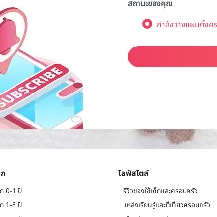
สถานะของคุณ
กำลังวางแผนตั้งคร
็ก
ไลฟ์สไตล์
ก 0-1 ปี
รีวิวของใช้เด็กและครอบครัว
ก 1-3 ปี
แหล่งเรียนรู้และที่เที่ยวครอบครัว