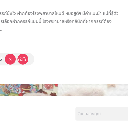
รภ์ยังไง ฝากท้องโรงพยาบาลไหนดี หมอสูติฯ มีคำแนะนำ แม่ที่รู้ตัว
ควรเลือกฝากครรภ์แบบนี้ โรงพยาบาลหรือคลินิกที่ฝากครรภ์ต้อง
..
2
3
ต่อไป