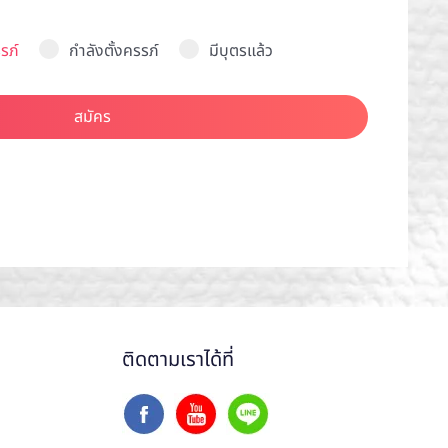
รภ์
กำลังตั้งครรภ์
มีบุตรแล้ว
สมัคร
ติดตามเราได้ที่