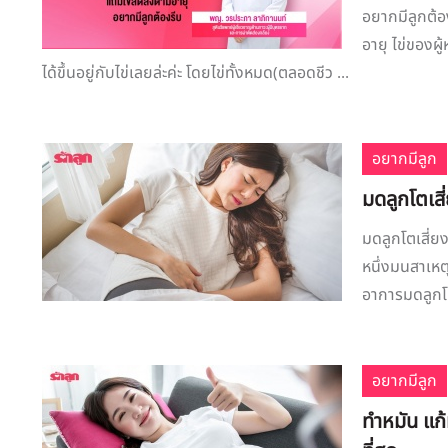
อยากมีลูกต้อ
อายุ ไข่ของผู้
ได้ขึ้นอยู่กับไข่เลยล่ะค่ะ โดยไข่ทั้งหมด(ตลอดชีว ...
อยากมีลูก
มดลูกโตเสี
มดลูกโตเสี่ย
หนึ่งมนสาเหต
อาการมดลูกโต
อยากมีลูก
ทำหมัน แก้