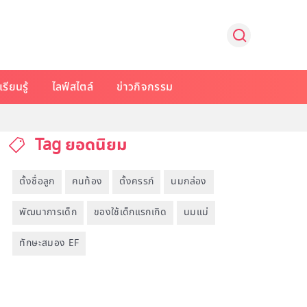
รียนรู้
ไลฟ์สไตล์
ข่าวกิจกรรม
Tag ยอดนิยม
ตั้งชื่อลูก
คนท้อง
ตั้งครรภ์
นมกล่อง
พัฒนาการเด็ก
ของใช้เด็กแรกเกิด
นมแม่
ทักษะสมอง EF