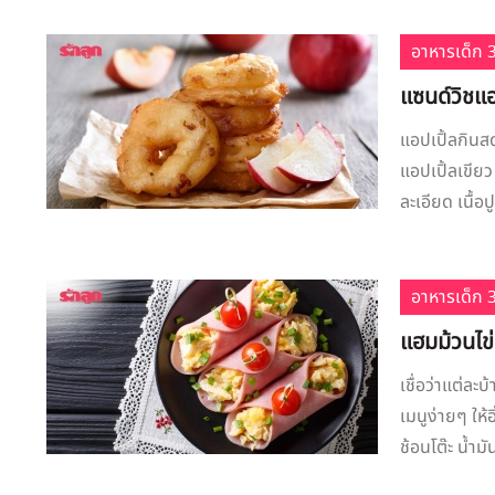
อาหารเด็ก 3
แซนด์วิชแอ
แอปเปิ้ลกินส
แอปเปิ้ลเขีย
ละเอียด เนื้อป
อาหารเด็ก 3
แฮมม้วนไข่
เชื่อว่าแต่ล
เมนูง่ายๆ ให้
ช้อนโต๊ะ น้ำมั