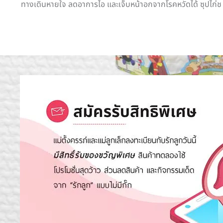
ทางเดินหายใจ ลดอาการไอ และเจ็บหน้าอกจากโรคหวัดได้ ซุปไก่ช .