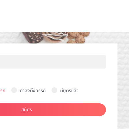
รภ์
กำลังตั้งครรภ์
มีบุตรแล้ว
สมัคร