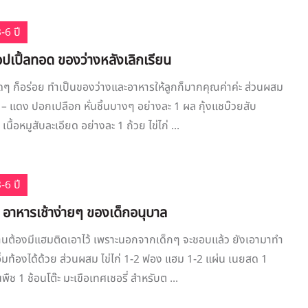
-6 ปี
ปเปิ้ลทอด ของว่างหลังเลิกเรียน
ดๆ ก็อร่อย ทำเป็นของว่างและอาหารให้ลูกก็มากคุณค่าค่ะ ส่วนผสม
ว – แดง ปอกเปลือก หั่นชิ้นบางๆ อย่างละ 1 ผล กุ้งแชบ๊วยสับ
ู เนื้อหมูสับละเอียด อย่างละ 1 ถ้วย ไข่ไก่ ...
-6 ปี
 อาหารเช้าง่ายๆ ของเด็กอนุบาล
ะบ้านต้องมีแฮมติดเอาไว้ เพราะนอกจากเด็กๆ จะชอบแล้ว ยังเอามาทำ
อิ่มท้องได้ด้วย ส่วนผสม ไข่ไก่ 1-2 ฟอง แฮม 1-2 แผ่น เนยสด 1
นพืช 1 ช้อนโต๊ะ มะเขือเทศเชอรี่ สำหรับต ...