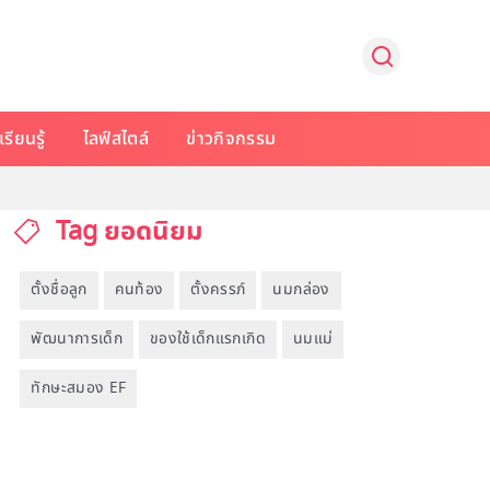
รียนรู้
ไลฟ์สไตล์
ข่าวกิจกรรม
Tag ยอดนิยม
ตั้งชื่อลูก
คนท้อง
ตั้งครรภ์
นมกล่อง
พัฒนาการเด็ก
ของใช้เด็กแรกเกิด
นมแม่
ทักษะสมอง EF