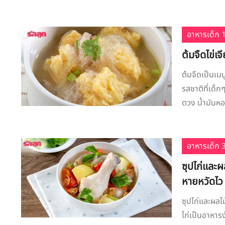
อาหารเด็ก 1
ต้มจืดไข่เจ
ต้มจืดเป็นเม
รสชาติที่เด็ก
ตวง น้ำมันหอ
อาหารเด็ก 3
ซุปไก่และผ
หายหวัดไว
ซุปไก่และผลไ
ไก่เป็นอาหาร