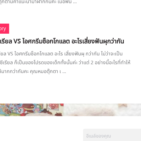
๊กตามีคำแนะนำมาฝากกันค่ะ เมื่อฟัน ...
ory
ีเรียล VS ไอศกรีมช็อกโกแลต อะไรเสี่ยงฟันผุกว่ากัน
รียล VS ไอศกรีมช็อกโกแลต อะไร เสี่ยงฟันผุ กว่ากัน ไม่ว่าจะเป็น
ีเรียล ก็เป็นของโปรดของเด็กทั้งนั้นค่ะ ว่าแต่ 2 อย่างนี้อะไรที่ทำให้
ด้มากกว่ากันคะ คุณหมอตุ๊กตา เ ...