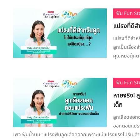
ฟัน Fun St
แปรงที่ดีสำ
แปรงที่ดีสำห
ลูกเป็นเรื่อง
คุณหมอตุ๊กตา
ฟัน Fun St
หายจริง! 
เด็ก
ลูกเลือดออก
ออกตอนแปรงฟ
เพจ ฟันน้ำนม “แปรงฟันลูกเลือดออกเพราะแม่แปรงแรงไปรึเปล่า แม