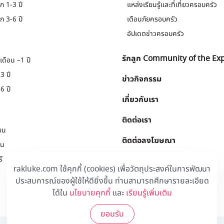
ก 1-3 ปี
แหล่งเรียนรู้และที่เที่ยวครอบครัว
ก 3-6 ปี
เตือนภัยครอบครัว
อัปเดตข่าวครอบครัว
รักลูก Community of the Ex
เดือน –1 ปี
3 ปี
ข่าวกิจกรรม
6 ปี
เกี่ยวกับเรา
ติดต่อเรา
ยน
ติดต่อลงโฆษณา
ยน
ี
Download
.
rakluke.com ใช้คุกกี้ (cookies) เพื่อวัตถุประสงค์ในการพัฒนา
ประสบการณ์ของผู้ใช้ให้ดียิ่งขึ้น ท่านสามารถศึกษารายละเอียด
ได้ใน
นโยบายคุกกี้
และ
เรียนรู้เพิ่มเติม
ยอมรับ