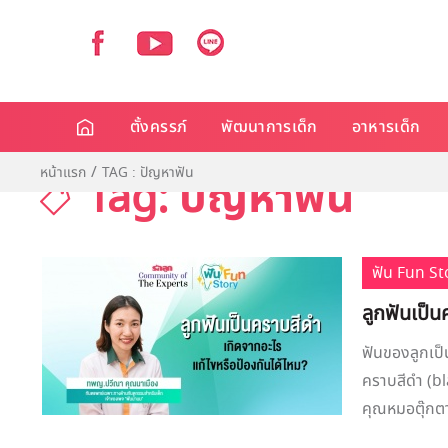
ตั้งครรภ์
พัฒนาการเด็ก
อาหารเด็ก
หน้าแรก
TAG : ปัญหาฟัน
Tag: ปัญหาฟัน
ฟัน Fun St
ลูกฟันเป็น
ฟันของลูกเป็น
คราบสีดำ (bla
คุณหมอตุ๊กตา