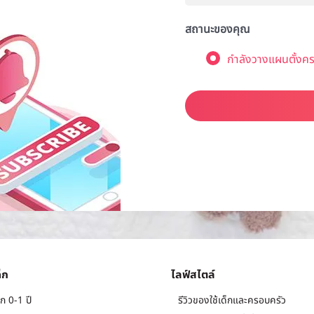
สถานะของคุณ
กำลังวางแผนตั้งคร
็ก
ไลฟ์สไตล์
ก 0-1 ปี
รีวิวของใช้เด็กและครอบครัว