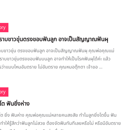
ory
! คราบขาวขุ่นตรงขอบฟันลูก อาจเป็นสัญญาณฟันผุ
 คราบขาวขุ่น ตรงขอบฟันลูก อาจเป็นสัญญาณฟันผุ คุณพ่อคุณแม่
 คราบขาวขุ่นตรงขอบฟันบนลูก อาจทำให้เป็นโรคฟันผุได้ค่ะ แล้ว
รว่าแบบไหนอันตราย ไม่อันตราย คุณหมอตุ๊กตา เจ้าขอ ...
ory
โต ฟันยิ่งห่าง
 โต ยิ่ง ฟันห่าง คุณพ่อคุณแม่หลายคนสงสัย ทำไมลูกยิ่งโตขึ้น ฟัน
ทำให้รู้สึกว่าฟันลูกไม่สวย ต้องจัดฟันทันทีเลยหรือไม่ หรือมีอันตราย