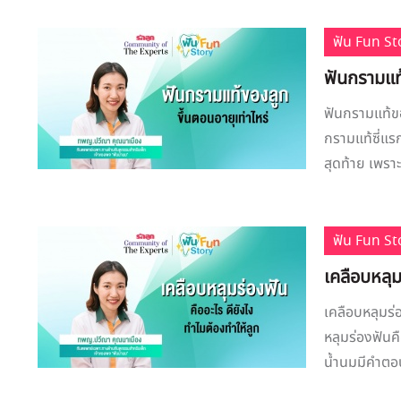
ฟัน Fun St
ฟันกรามแท้
ฟันกรามแท้ขอ
กรามแท้ซี่แร
สุดท้าย เพราะฟ
ฟัน Fun St
เคลือบหลุม
เคลือบหลุมร่อ
หลุมร่องฟันค
น้ำนมมีคำตอบ