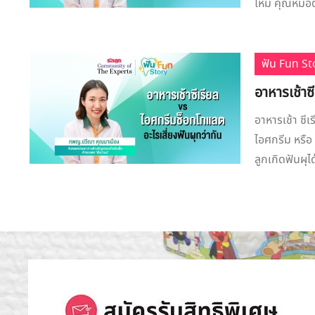
ไหม คุณหมอตุ
ฟัน Fun St
อาหารเช้าซ
อาหารเช้า ซีเ
ไอศกรีม หรือ ซ
ลูกเกิดฟันผุไ