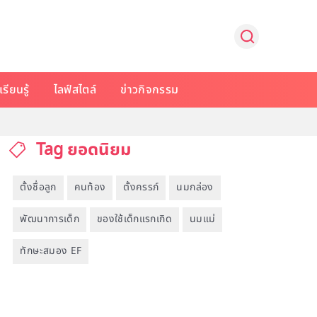
รียนรู้
ไลฟ์สไตล์
ข่าวกิจกรรม
Tag ยอดนิยม
ตั้งชื่อลูก
คนท้อง
ตั้งครรภ์
นมกล่อง
พัฒนาการเด็ก
ของใช้เด็กแรกเกิด
นมแม่
ทักษะสมอง EF