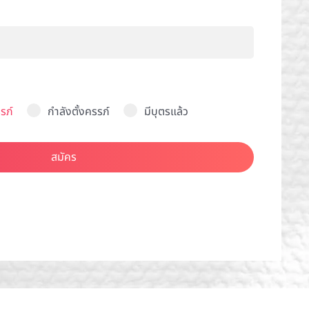
รภ์
กำลังตั้งครรภ์
มีบุตรแล้ว
สมัคร