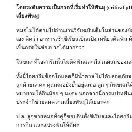
โดยระดับความเป็นกรดที่เริ่มทำให้ฟันผุ (critical pH)
เสี่ยงฟันผุ)
หมอไม่ได้ตามไปอ่านงานวิจัยฉบับเต็มในส่วนของข้อส
เอง คิดว่า อาหารเช้าซีเรียลเป็นแป้ง เหนียวติดฟัน 
เป็นกรดในช่องปากได้มากกว่า
ในขณะที่ไอศกรีมนั้นไม่ติดฟันและมีส่วนผสมของนมที
ทั้งนี้ไอศกรีมช็อกโกแลตก็มีน้ำตาล ไม่ได้ปลอดภัย
ลูกด้วยนะคะ คุณหมอยังย้ำอยู่เสมอ ลูก ๆ กินขนมได
พยายามให้กินน้อย ๆ นะคะ นอกจากนี้การแปรงฟันด้
ประจำก็ช่วยลดความเสี่ยงฟันผุได้เยอะค่ะ
ป.ล. ลูกชายหมอทั้งคู่ก็ชอบกินทั้งซีเรียลและไอศกร
การกิน และแปรงฟันให้ดีค่ะ