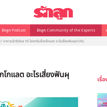
รักลูก Podcast
รักลูก Community of the Experts
อาหารเช้าซีเรียล VS ไอศกรีมช็อกโกแลต อะไรเสี่ยงฟันผุกว่ากัน
อกโกแลต อะไรเสี่ยงฟันผุ