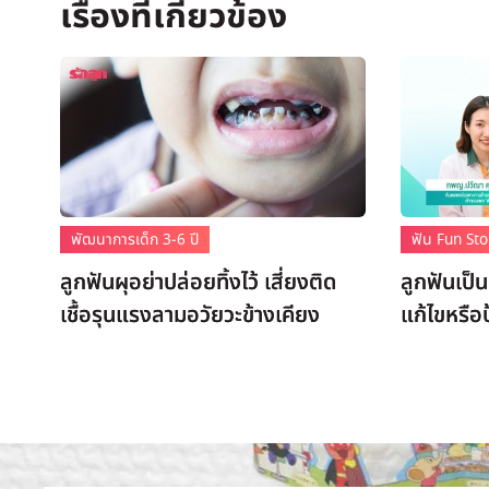
พัฒนาการเด็ก 3-6 ปี
ฟัน Fun Sto
ลูกฟันผุอย่าปล่อยทิ้งไว้ เสี่ยงติด
ลูกฟันเป็
เชื้อรุนแรงลามอวัยวะข้างเคียง
แก้ไขหรือ