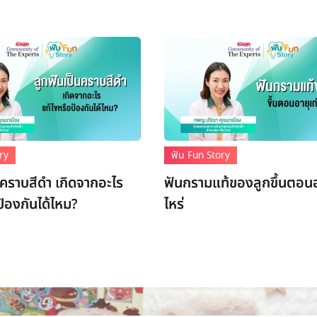
ry
ฟัน Fun Story
นคราบสีดำ เกิดจากอะไร
ฟันกรามแท้ของลูกขึ้นตอนอา
ป้องกันได้ไหม?
ไหร่