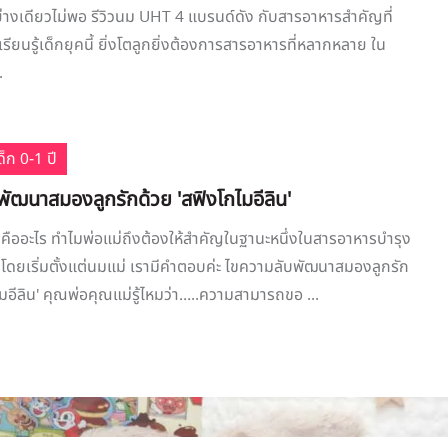
่างเดียวไม่พอ รีวิวนม UHT 4 แบรนด์ดัง กับสารอาหารสำคัญที่
รียนรู้เด็กยุคนี้ ยิ่งโตลูกยิ่งต้องการสารอาหารที่หลากหลาย ใน
.
็ก 0-1 ปี
ัฒนาสมองลูกรักด้วย 'สฟิงโกไมอีลิน'
นคืออะไร ทำไมพ่อแม่ถึงต้องให้สำคัญในฐานะหนึ่งในสารอาหารบำรุง
ดยเริ่มตั้งแต่นมแม่ เรามีคำตอบค่ะ ไขความลับพัฒนาสมองลูกรัก
ไมอีลิน' คุณพ่อคุณแม่รู้ไหมว่า…..ความสามารถขอ ...