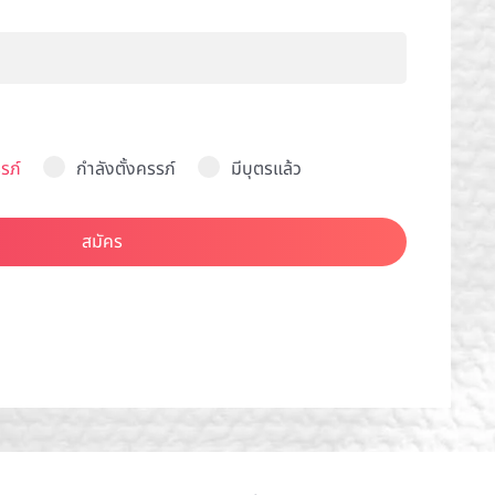
รภ์
กำลังตั้งครรภ์
มีบุตรแล้ว
สมัคร