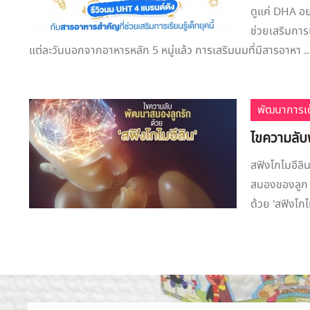
ดูแค่ DHA อย
ช่วยเสริมการเ
แต่ละวันนอกจากอาหารหลัก 5 หมู่แล้ว การเสริมนมที่มีสารอาหา ..
พัฒนาการเด
ไขความลับพ
สฟิงโกไมอีลิ
สมองของลูก โ
ด้วย 'สฟิงโก