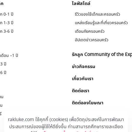
็ก
ไลฟ์สไตล์
ก 0-1 ปี
รีวิวของใช้เด็กและครอบครัว
ก 1-3 ปี
แหล่งเรียนรู้และที่เที่ยวครอบครัว
ก 3-6 ปี
เตือนภัยครอบครัว
อัปเดตข่าวครอบครัว
รักลูก Community of the Ex
เดือน –1 ปี
3 ปี
ข่าวกิจกรรม
6 ปี
เกี่ยวกับเรา
ติดต่อเรา
ยน
ติดต่อลงโฆษณา
ยน
ี
Download
.
rakluke.com ใช้คุกกี้ (cookies) เพื่อวัตถุประสงค์ในการพัฒนา
ประสบการณ์ของผู้ใช้ให้ดียิ่งขึ้น ท่านสามารถศึกษารายละเอียด