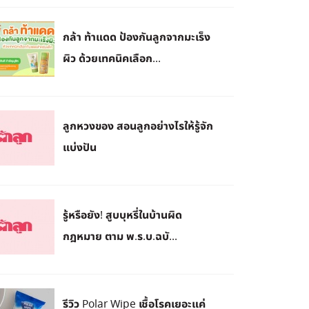
กล้า ท้าแดด ป้องกันลูกจากมะเร็ง
ผิว ด้วยเทคนิคเลือก...
ลูกหวงของ สอนลูกอย่างไรให้รู้จัก
แบ่งปัน
รู้หรือยัง! สูบบุหรี่ในบ้านผิด
กฎหมาย ตาม พ.ร.บ.ฉบั...
รีวิว Polar Wipe เชื้อโรคเยอะแค่