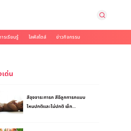
การเรียนรู้
ไลฟ์สไตล์
ข่าวกิจกรรม
สีอุจจาระทารก สีอึลูกทารกแบบ
ไหนปกติและไม่ปกติ เช็ก...