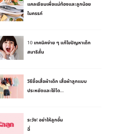
แคลเซียมเพื่อแม่ท้องและลูกน้อย
ในครรภ์
10 เทคนิคง่าย ๆ แก้ไขปัญหาเด็ก
สมาธิสั้น
วิธีซื้อเสื้อผ้าเด็ก เสื้อผ้าลูกแบบ
ประหยัดและใช้ได...
ระวัง! อย่าให้ลูกอั้น
ฉี่