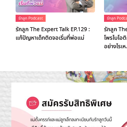
รักลูก Podcast
รักลูก Podc
รักลูก The Expert Talk EP.129 :
รักลูก Th
แก้ปัญหาเด็กติดจอเริ่มที่พ่อแม่
โพรไบโอติ
อย่างไรเห.