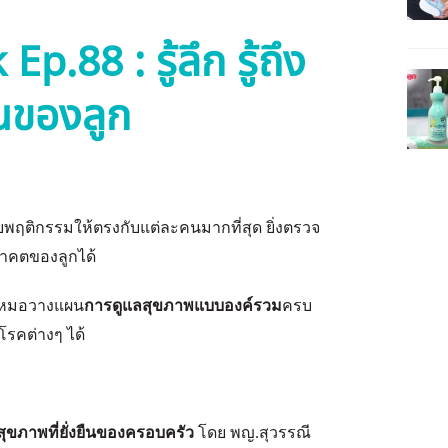
p.88 : รู้ลึก รู้ถึง
ืนของลูก
ับพฤติกรรมให้ตรงกับแต่ละคนมากที่สุด
ยิ่งตรวจ
นาคตของลูกได้
ณหมอวางแผน
การดูแลสุขภาพแบบองค์รวม
ครบ
รคต่างๆ ได้
สุขภาพที่ยั่งยืนของครอบครัว
โดย พญ.สุวรรณี