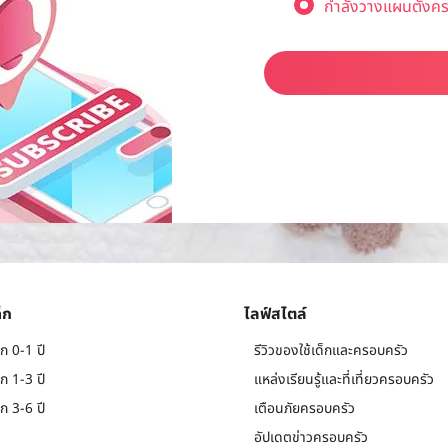
กำลังวางแผนตั้งคร
็ก
ไลฟ์สไตล์
ก 0-1 ปี
รีวิวของใช้เด็กและครอบครัว
ก 1-3 ปี
แหล่งเรียนรู้และที่เที่ยวครอบครัว
ก 3-6 ปี
เตือนภัยครอบครัว
อัปเดตข่าวครอบครัว