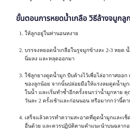
ขั้นตอนการหยดน้ำเกลือ วิธีล้างจมูกล
ให้ลูกอยู่ในท่านอนหงาย
บรรจงหยอดน้ำเกลือในรูจมูกข้างละ 2-3 หยด น้ำ
นิ่มลง และหลุดออกมา
ใช้ลูกยางดูดน้ำมูก บีบค้างไว้เพื่อไล่อากาศอ
ของลูกน้อย จากนั้นปล่อยมือให้แรงลมดูดน้ำมูกอ
ในน้ำ และเริ่มทำซ้ำอีกครั้งจนกว่าน้ำมูกหาย 
วันละ 2 ครั้งเช้าและก่อนนอน หรือมากกว่านี้
เสร็จแล้วควรทำความสะอาดที่ดูดน้ำมูกและเช็ดให้
อื่นด้วย และควรปฏิบัติตามคำแนะนำบนฉลากอย