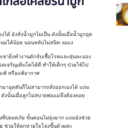
เกลือเคลียร์น้ำมูก
ยังสั่งน้ำมูกไม่เป็น ดังนั้นเมื่อน้ำมูกอุด
ูดนมได้น้อย นอนหลับไม่สนิท งอแง
งเขายิ่งทำงานดักจับเชื้อโรคและฝุ่นละออง
โรคเจริญเติบโตได้ดี ทำให้เด็กๆ ป่วยไข้ไป
มิแพ้ หรือแพ้อากาศ
ำมูกมาอุดตันก็ไม่สามารถสั่งออกเองได้ แถม
ดังนั้นเมื่อลูกไม่สบายพ่อแม่จึงต้องคอย
่งที่ปลอดภัย ขั้นตอนไม่ยุ่งยาก แถมยังช่วย
าย ช่วยให้ลูกหายใจโล่งขึ้นด้วยค่ะ