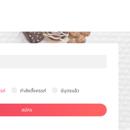
รภ์
กำลังตั้งครรภ์
มีบุตรแล้ว
สมัคร