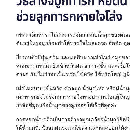
วิธีล้างจมูกทารก หยดน้ำ
ช่วยลูกทารกหายใจโล่ง
เพราะเด็กทารกไม่สามารถจัดการกับน้ำมูกของตนเองได้ 
ตันอยู่ในรูจมูกก็จะทำให้หายใจไม่สะดวก อึดอัด ด
ยิ่งรอบตัวมีฝุ่น ควัน และมลพิษมากเท่าไหร่ จมูกขอ
หนักมากเท่านั้น ยิ่งเข้าหน้าฝน อากาศชื้น และเชื้อ
ตามๆ กัน ไม่ว่าจะเป็น หวัด ไข้หวัด ไข้หวัดใหญ่ ภู
เมื่อไม่สบาย เป็นหวัด คัดจมูก น้ำมูกไหล หรือมีน้
เด็กทารกยังไม่รู้จักการหายใจทางปากเหมือนผู้ใหญ่ 
กำจัดขี้มูกหรือน้ำมูกของลูกออกให้เร็วที่สุดค่ะ
การหยดน้ำเกลือเป็นการล้างจมูกเคลียร์น้ำมูกวิธีหนึ
ให้น้ำมูกที่แข็งอุดตันรูจมูกนิ่มลง และหลุดออกได้ง่