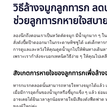
วิธีล้างจมูกลูกทารก ลดน้
ช่วยลูกทารกหายใจสบายข
ลองนึกถึงตอนเราเป็นหวัดคัดจมูก มีน้ำมูกมาก ๆ ใ
สั่งดังปี้ดป๊าดออกมาในกระดาษทิชชูได้ แต่เด็กทาร
การดูแลและหวังให้คุณดูดน้ำมูกไปให้พ้นทางเดินหา
เพราะเรากำลังจะบอกเทคนิควิธีง่าย ๆ ให้คุณไปเคลี
สังเกตการหายใจของลูกทารกเพื่อล้าง
ทารกแรกคลอดนั้นสามารถหายใจทางจมูกได้แล้ว แต่
เมื่อมีการอุดกั้นของน้ำมูกหรือขี้มูกแข็ง ๆ แล้ว ย่อม
อาจเคยได้ยินเวลาลูกน้อยหายใจมีเสียงดังฟืดฟาด หร
ของผู้ใหญ่ค่ะ