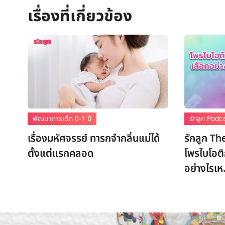
พัฒนาการเด็ก 0-1 ปี
รักลูก Podc
เรื่องมหัศจรรย์ ทารกจำกลิ่นแม่ได้
รักลูก Th
ตั้งแต่แรกคลอด
โพรไบโอติ
อย่างไรเห.