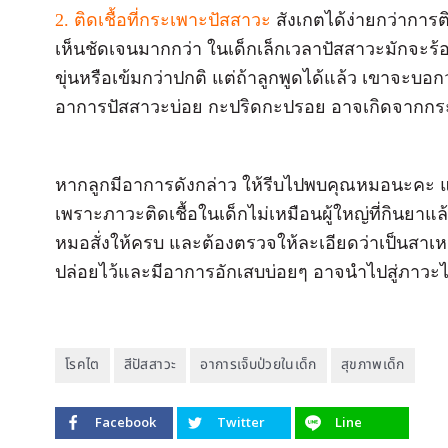
2. ติดเชื้อที่กระเพาะปัสสาวะ
สังเกตได้ง่ายกว่าการต
เห็นชัดเจนมากกว่า ในเด็กเล็กเวลาปัสสาวะมักจะร้อ
ขุ่นหรือเข้มกว่าปกติ แต่ถ้าลูกพูดได้แล้ว เขาจะบอก
อาการปัสสาวะบ่อย กะปริดกะปรอย อาจเกิดจากกระ
หากลูกมีอาการดังกล่าว ให้รีบไปพบคุณหมอนะคะ แ
เพราะภาวะติดเชื้อในเด็กไม่เหมือนผู้ใหญ่ที่กินยาแ
หมอสั่งให้ครบ และต้องตรวจให้ละเอียดว่าเป็นสาเหต
ปล่อยไว้และมีอาการอักเสบบ่อยๆ อาจนำไปสู่ภาวะ
โรคไต
สีปัสสาวะ
อาการเจ็บป่วยในเด็ก
สุขภาพเด็ก
Facebook
Twitter
Line