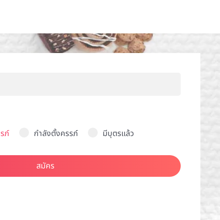
รภ์
กำลังตั้งครรภ์
มีบุตรแล้ว
สมัคร