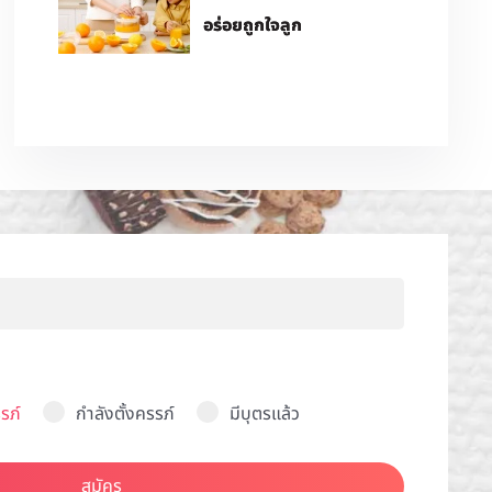
อร่อยถูกใจลูก
รภ์
กำลังตั้งครรภ์
มีบุตรแล้ว
สมัคร