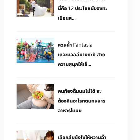
นี่คือ 12 ประโยชน์ของทะ
เบียนส...
สวนน้ำ Fantasia
เดอะมอลล์บางกะปิ สาด
ความสนุกให้เย็...
คนท้องดื่มนมไม่ได้ จะ
ต้องกินอะไรทดแทนสาร
อาหารในนม
เลือกส้มยังไงให้หวานฉ่ำ