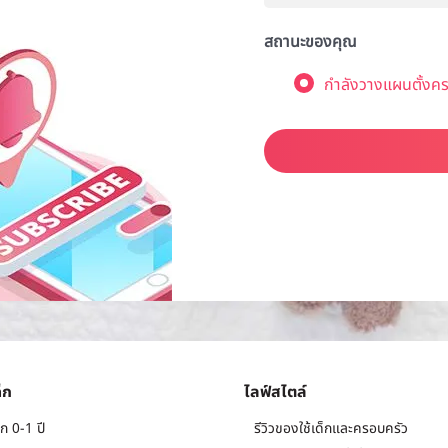
สถานะของคุณ
กำลังวางแผนตั้งคร
็ก
ไลฟ์สไตล์
ก 0-1 ปี
รีวิวของใช้เด็กและครอบครัว