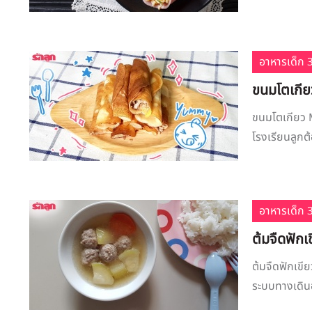
อาหารเด็ก 3
ขนมโตเกี
ขนมโตเกียว 
โรงเรียนลูกต้
อาหารเด็ก 3
ต้มจืดฟักเ
ต้มจืดฟักเขี
ระบบทางเดินอ