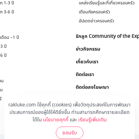
ก 1-3 ปี
แหล่งเรียนรู้และที่เที่ยวครอบครัว
ก 3-6 ปี
เตือนภัยครอบครัว
อัปเดตข่าวครอบครัว
รักลูก Community of the Ex
เดือน –1 ปี
3 ปี
ข่าวกิจกรรม
6 ปี
เกี่ยวกับเรา
ติดต่อเรา
ยน
ติดต่อลงโฆษณา
ยน
ี
Download
.
rakluke.com ใช้คุกกี้ (cookies) เพื่อวัตถุประสงค์ในการพัฒนา
ประสบการณ์ของผู้ใช้ให้ดียิ่งขึ้น ท่านสามารถศึกษารายละเอียด
ได้ใน
นโยบายคุกกี้
และ
เรียนรู้เพิ่มเติม
ยอมรับ