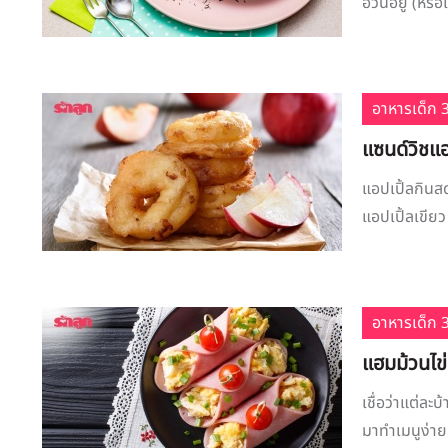
อ้วนอยู่ (หรือเ
อาหารเด็ก 3
แซนด์วิชแอ
แอปเปิ้ลกินส
แอปเปิ้ลเขียว
อาหารเด็ก 3
แฮมม้วนไข่
เชื่อว่าแต่ล
มาทำเมนูง่ายๆ 