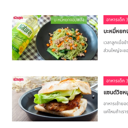
อาหารเด็ก 3
บะหมี่หยกจ
เวลาลูกเบื่อข
ส่วนใหญ่จะชอบ
อาหารเด็ก 3
แซนด์วิชหม
อาหารเช้ายอดน
แค่ไหนถ้าเราร