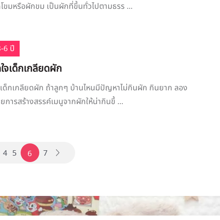
โขมหรือผักขม เป็นผักที่ขึ้นทั่วไปตามธรร ...
-6 ปี
ดใจเด็กเกลียดผัก
จเด็กเกลียดผัก ถ้าลูกๆ บ้านไหนมีปัญหาไม่กินผัก กินยาก ลอง
วยการสร้างสรรค์เมนูจากผักให้น่ากินขึ้ ...
4
5
7
6