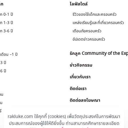
็ก
ไลฟ์สไตล์
ก 0-1 ปี
รีวิวของใช้เด็กและครอบครัว
ก 1-3 ปี
แหล่งเรียนรู้และที่เที่ยวครอบครัว
ก 3-6 ปี
เตือนภัยครอบครัว
อัปเดตข่าวครอบครัว
รักลูก Community of the Ex
เดือน –1 ปี
3 ปี
ข่าวกิจกรรม
6 ปี
เกี่ยวกับเรา
ติดต่อเรา
ยน
ติดต่อลงโฆษณา
ยน
ี
Download
.
rakluke.com ใช้คุกกี้ (cookies) เพื่อวัตถุประสงค์ในการพัฒนา
ประสบการณ์ของผู้ใช้ให้ดียิ่งขึ้น ท่านสามารถศึกษารายละเอียด