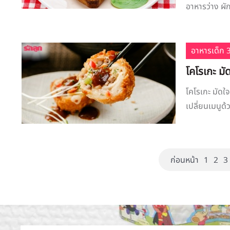
อาหารว่าง ผัก
อาหารเด็ก 3
โคโรเกะ มั
โคโรเกะ มัดใ
เปลี่ยนเมนูด้
ก่อนหน้า
1
2
3