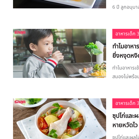
6 ปี ลูกอนุบา
อาหารเด็ก 3
ทำไมอาหารเ
ยิ่งหงุดหง
ทำไมอาหารเช้
สมองไม่พร้อม
อาหารเด็ก 3
ซุปไก่และผ
หายหวัดไว
ซุปไก่และผลไ