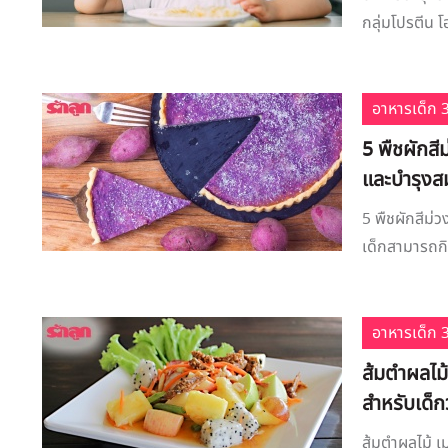
กลุ่มโปรตีน 
อาหารเด็ก 3
5 พืชผักสีม
และบำรุง
5 พืชผักสีม่ว
เด็กสามารถกิน
อาหารเด็ก 3
ส้มตำผลไม้
สำหรับเด็กว
ส้มตำผลไม้ เม