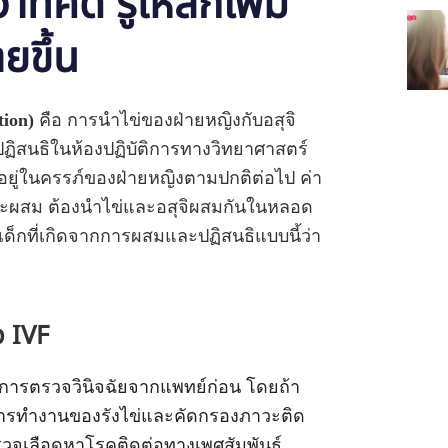
ี่คิด รู้ให้ลึกเพิ่ม
ยขึ้น
tion)
คือ การนำไข่ของฝ่ายหญิงกับอสุจิ
ฏิสนธิในห้องปฏิบัติการทางวิทยาศาสตร์
ริญอยู่ในครรภ์ของฝ่ายหญิงตามปกติต่อไป ค่า
ะผสม ต้องนำไข่และอสุจิผสมกันในหลอด
กเด็กที่เกิดจากการผสมและปฏิสนธิแบบนี้ว่า
ว IVF
บการตรวจวินิจฉัยจากแพทย์ก่อน โดยถ้า
 การทำงานของรังไข่และคัดกรองภาวะติด
รวจเลือดหาโรคติดต่อทางเพศสัมพันธุ์