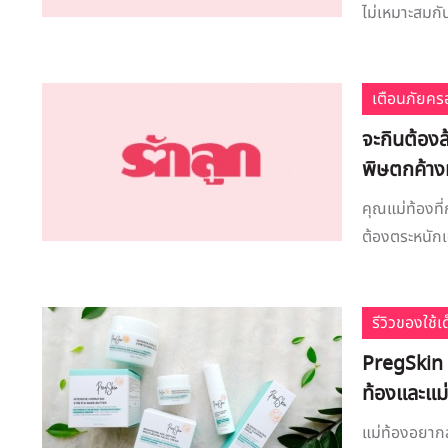
ไม่เหมาะสมกัน
เตือนภัยคร
จะกินต้องล
พิษตกค้างม
คุณแม่ท้องที่
ต้องตระหนักแ
รีวิวของใช้
PregSkin 
ท้องและแม่
แม่ท้องอยาก