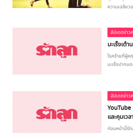
ความเฉลียวฉลา
อัปเดตข่าว
มะเร็งเต้า
โรคร้ายที่ผู
มะเร็งปากมดลู
อัปเดตข่าว
YouTube K
และคุมเวลา 
ก่อนหน้านี้รั