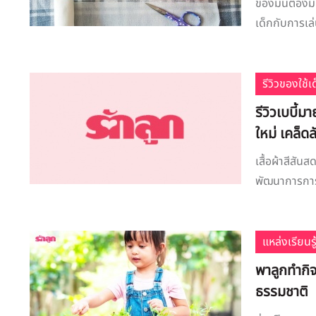
​ของมันต้องม
เด็กกับการเล่
รีวิวของใช้
รีวิวเบบี้ม
ใหม่ เคล็ดล
เสื้อผ้าสีสัน
พัฒนาการการม
แหล่งเรียนรู
​พาลูกทำกิ
ธรรมชาติ