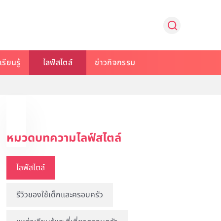
รียนรู้
ไลฟ์สไตล์
ข่าวกิจกรรม
หมวดบทความไลฟ์สไตล์
ไลฟ์สไตล์
รีวิวของใช้เด็กและครอบครัว