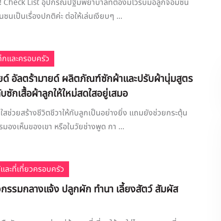
ี! Check List อุปกรณ์ปฐมพยาบาลที่ต้องมีไว้รับมือลูกจอมซน
นซนเป็นเรื่องปกติค่ะ ต่อให้เล่นเงียบๆ ...
เด็กและครอบครัว
ายด์ อัลตร้ามายด์ ผลิตภัณฑ์ซักผ้าและปรับผ้านุ่มสูตร
ับซักเสื้อผ้าลูกให้ใหม่สดใสอยู่เสมอ
สดใสช่วยสร้างชีวิตชีวาให้กับลูกเป็นอย่างยิ่ง แถมยังช่วยกระตุ้น
องเห็นของเขา หรือในวัยช่างพูด กา ...
้และที่เที่ยวครอบครัว
จกรรมกลางแจ้ง ปลูกผัก ทำนา เลี้ยงสัตว์ สัมผัส