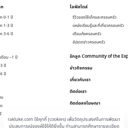
็ก
ไลฟ์สไตล์
ก 0-1 ปี
รีวิวของใช้เด็กและครอบครัว
ก 1-3 ปี
แหล่งเรียนรู้และที่เที่ยวครอบครัว
ก 3-6 ปี
เตือนภัยครอบครัว
อัปเดตข่าวครอบครัว
รักลูก Community of the Ex
เดือน –1 ปี
3 ปี
ข่าวกิจกรรม
6 ปี
เกี่ยวกับเรา
ติดต่อเรา
ยน
ติดต่อลงโฆษณา
ยน
ี
Download
.
rakluke.com ใช้คุกกี้ (cookies) เพื่อวัตถุประสงค์ในการพัฒนา
ประสบการณ์ของผู้ใช้ให้ดียิ่งขึ้น ท่านสามารถศึกษารายละเอียด