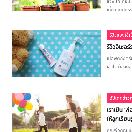
ช่วงปิดเทอมหร
เที่ยวแบบธรรม
รีวิวของใช้
รีวิวอีเซอร
เมื่อพูดถึงคร
เอาไว้ ต้องบอ
อัปเดตข่าว
​เราเป็น '
ให้ลูกเรียนร
คุณพ่อคุณแม