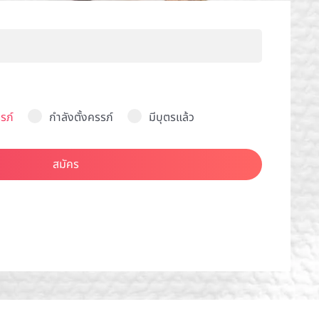
รภ์
กำลังตั้งครรภ์
มีบุตรแล้ว
สมัคร