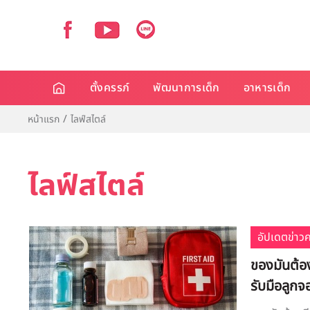
ตั้งครรภ์
พัฒนาการเด็ก
อาหารเด็ก
หน้าแรก
ไลฟ์สไตล์
ไลฟ์สไตล์
อัปเดตข่าว
​ของมันต้อ
รับมือลูก