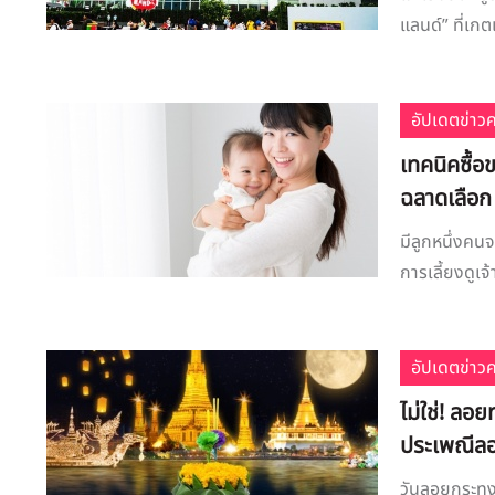
แลนด์” ที่เกตเ
อัปเดตข่าว
เทคนิคซื้อ
ฉลาดเลือก
มีลูกหนึ่งคนจ
การเลี้ยงดูเจ้
อัปเดตข่าว
ไม่ใช่! ลอย
ประเพณีล
วันลอยกระทงเ