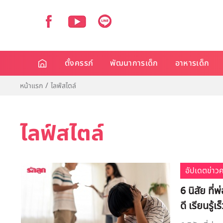
ตั้งครรภ์
พัฒนาการเด็ก
อาหารเด็ก
หน้าแรก
ไลฟ์สไตล์
ไลฟ์สไตล์
อัปเดตข่าว
6 นิสัย ที
ดี เรียนรู้เร็