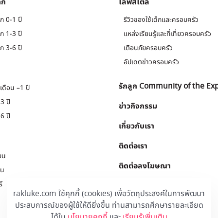
็ก
ไลฟ์สไตล์
ก 0-1 ปี
รีวิวของใช้เด็กและครอบครัว
ก 1-3 ปี
แหล่งเรียนรู้และที่เที่ยวครอบครัว
ก 3-6 ปี
เตือนภัยครอบครัว
อัปเดตข่าวครอบครัว
รักลูก Community of the Ex
เดือน –1 ปี
3 ปี
ข่าวกิจกรรม
6 ปี
เกี่ยวกับเรา
ติดต่อเรา
ยน
ติดต่อลงโฆษณา
ยน
ี
Download
.
rakluke.com ใช้คุกกี้ (cookies) เพื่อวัตถุประสงค์ในการพัฒนา
ประสบการณ์ของผู้ใช้ให้ดียิ่งขึ้น ท่านสามารถศึกษารายละเอียด
ได้ใน
นโยบายคุกกี้
และ
เรียนรู้เพิ่มเติม