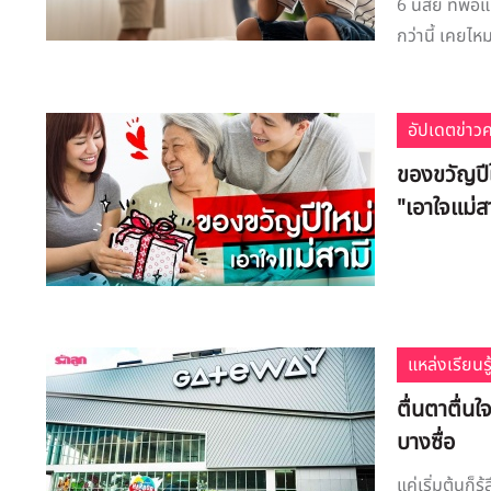
6 นิสัย ที่พ่
กว่านี้ เคยไหม
อัปเดตข่าว
ของขวัญปี
"เอาใจแม่ส
แหล่งเรียนรู
ตื่นตาตื่นใ
บางซื่อ
แค่เริ่มต้นก็ร