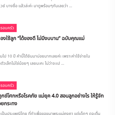
วย์ บางซื่อ แล้วล่ะค่ะ มาดูพร้อมๆกันเลยว่า ...
ครอบครัว
ของใช้ลูก “ได้ของดี ไม่มีงบบาน” ฉบับคุณแม่
นไป 10 ปี คำนี้ได้ยินมาบ่อยมากเลยค่ะ เพราะค่าใช้จ่ายใน
าตัวเล็กไม่ใช่น้อยๆ เลยนะคะ ไม่ว่าจะเป ...
ครอบครัว
ทุกข์โศกหรือโรคภัย แม่ยุค 4.0 สอนลูกอย่างไร ให้รู้จัก
อยกระทง
ป็นประเพณีไทย ที่ทำเพื่อขอขมาพระแม่คงคา แต่เด็กๆ ดูจะตื่น