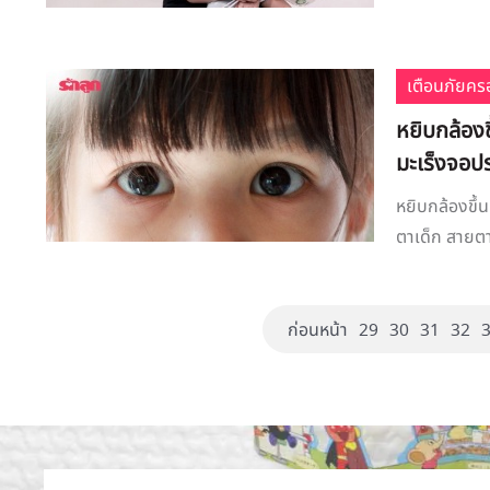
เตือนภัยคร
หยิบกล้องข
มะเร็งจอป
หยิบกล้องขึ้
ตาเด็ก สายตา
ก่อนหน้า
29
30
31
32