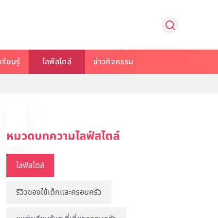
รียนรู้
ไลฟ์สไตล์
ข่าวกิจกรรม
หมวดบทความไลฟ์สไตล์
ไลฟ์สไตล์
รีวิวของใช้เด็กและครอบครัว