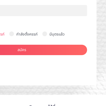
รภ์
กำลังตั้งครรภ์
มีบุตรแล้ว
สมัคร