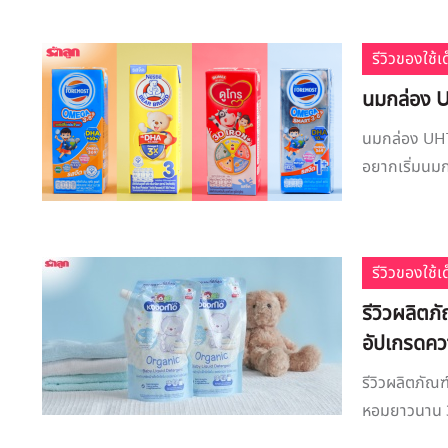
รีวิวของใช้
นมกล่อง UH
นมกล่อง UHT 
อยากเริ่มนมก
รีวิวของใช้
รีวิวผลิตภ
อัปเกรดคว
รีวิวผลิตภัณ
หอมยาวนาน 30 