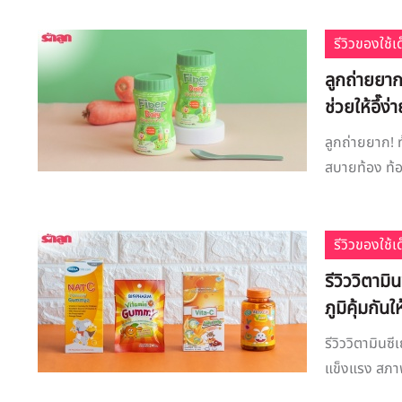
รีวิวของใช้
ลูกถ่ายยาก
ช่วยให้อึ๊ง
ลูกถ่ายยาก! ท
สบายท้อง ท้อง
รีวิวของใช้
รีวิววิตามิ
ภูมิคุ้มกัน
รีวิววิตามินซี
แข็งแรง สภาพ