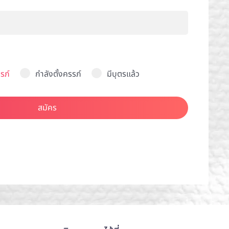
รภ์
กำลังตั้งครรภ์
มีบุตรแล้ว
สมัคร