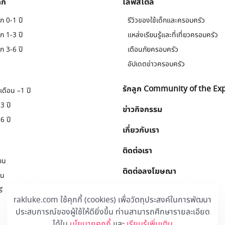
็ก
ไลฟ์สไตล์
ก 0-1 ปี
รีวิวของใช้เด็กและครอบครัว
ก 1-3 ปี
แหล่งเรียนรู้และที่เที่ยวครอบครัว
ก 3-6 ปี
เตือนภัยครอบครัว
อัปเดตข่าวครอบครัว
รักลูก Community of the Ex
เดือน –1 ปี
3 ปี
ข่าวกิจกรรม
6 ปี
เกี่ยวกับเรา
ติดต่อเรา
ยน
ติดต่อลงโฆษณา
ยน
ี
Download
.
rakluke.com ใช้คุกกี้ (cookies) เพื่อวัตถุประสงค์ในการพัฒนา
ประสบการณ์ของผู้ใช้ให้ดียิ่งขึ้น ท่านสามารถศึกษารายละเอียด
ได้ใน
นโยบายคุกกี้
และ
เรียนรู้เพิ่มเติม