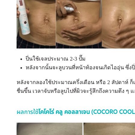
ปิ่นใช้เจลประมาณ 2-3 ปั๊ม
หลังจากนั้นจะลูบวนที่หน้าท้องจนเกิดไออุ่น ซึ่
หลังจากลองใช้ประมาณครึ่งเดือน หรือ 2 สัปดาห์ ก็เริ่ม
ชื่นขึ้น เวลาจับหรือลูบไปที่ผิวจะรู้สึกถึงความตึง ๆ แ
ผลการใช้
โคโคโร่ คลู คอลลาเจน (COCORO COO