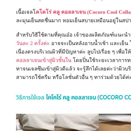
เนื้อเจลโ
คโคโร่ คลู คอลลาเจน (Cocoro Cool Colla
ละมุนเย็นสดชื่นมาก หอมเย็นสบายเหมือนอยู่ในสปา
สำหรับวิธีใช้ตามที่คุณอ๋อ เจ้าของผลิตภัณฑ์แนะนำ
วันละ 2 ครั้งค่ะ
อาจจะเป็นหลังอาบน้ำเช้า และเย็น โ
เนื่องตรงบริเวณผิวที่มีปัญหาค่ะ ลูบไปเรื่อย ๆ เพื่อใ
คอลลาเจนเข้าสู่ผิวชั้นใน
โดยปิ่นใช้ระยะเวลาการทา
ทาจนเจลซึมเข้าสู่ผิวดีแล้ว จะรู้สึกได้เลยค่ะว่าผิวบริเว
สามารถใช้ครีม หรือโลชั่นตัวอื่น ๆ ทาร่วมด้วยได้ค่
วิธีการใช้เจล
โคโคโร่ คลู คอลลาเจน (COCORO 