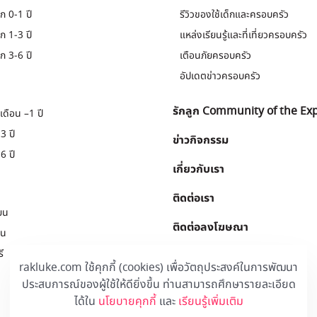
ก 0-1 ปี
รีวิวของใช้เด็กและครอบครัว
ก 1-3 ปี
แหล่งเรียนรู้และที่เที่ยวครอบครัว
ก 3-6 ปี
เตือนภัยครอบครัว
อัปเดตข่าวครอบครัว
รักลูก Community of the Ex
เดือน –1 ปี
3 ปี
ข่าวกิจกรรม
6 ปี
เกี่ยวกับเรา
ติดต่อเรา
ยน
ติดต่อลงโฆษณา
ยน
ี
Download
.
rakluke.com ใช้คุกกี้ (cookies) เพื่อวัตถุประสงค์ในการพัฒนา
ประสบการณ์ของผู้ใช้ให้ดียิ่งขึ้น ท่านสามารถศึกษารายละเอียด
ได้ใน
นโยบายคุกกี้
และ
เรียนรู้เพิ่มเติม