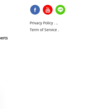
Privacy Policy
.
..
Term of Service
.
perts