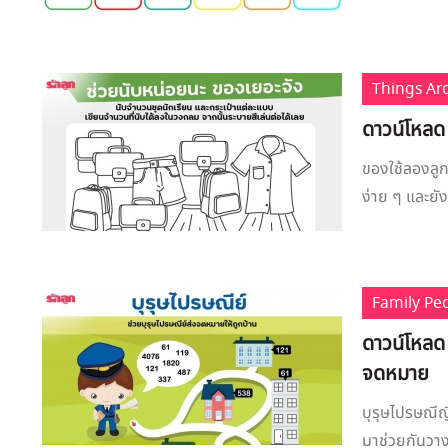
Things A
ดาวน์โหลด
ของใช้ลองลูก
ง่าย ๆ และยั
Family Pe
ดาวน์โหลด
จดหมาย
บุรุษไปรษณีญื
มาช่วยกันวา