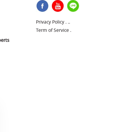
Privacy Policy
.
..
Term of Service
.
perts