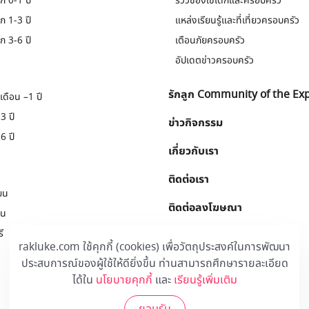
ก 0-1 ปี
รีวิวของใช้เด็กและครอบครัว
ก 1-3 ปี
แหล่งเรียนรู้และที่เที่ยวครอบครัว
ก 3-6 ปี
เตือนภัยครอบครัว
อัปเดตข่าวครอบครัว
รักลูก Community of the Ex
เดือน –1 ปี
3 ปี
ข่าวกิจกรรม
6 ปี
เกี่ยวกับเรา
ติดต่อเรา
ยน
ติดต่อลงโฆษณา
ยน
ี
Download
.
rakluke.com ใช้คุกกี้ (cookies) เพื่อวัตถุประสงค์ในการพัฒนา
ประสบการณ์ของผู้ใช้ให้ดียิ่งขึ้น ท่านสามารถศึกษารายละเอียด
ได้ใน
นโยบายคุกกี้
และ
เรียนรู้เพิ่มเติม