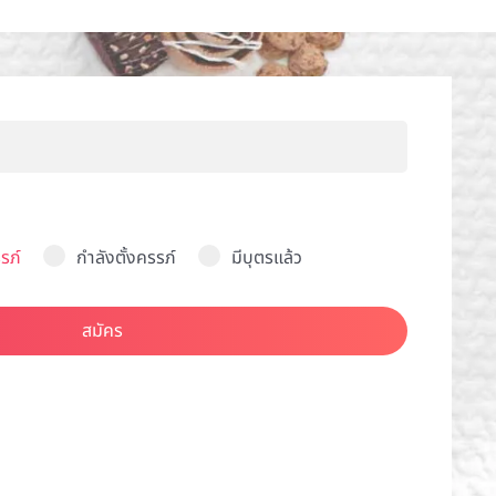
รภ์
กำลังตั้งครรภ์
มีบุตรแล้ว
สมัคร