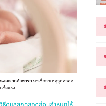
เองและจากตัวทารก
มาเช็กสาเหตุลูกคลอด
แข็งแรง
ิธีดูแลลูกคลอดก่อนกำหนดให้