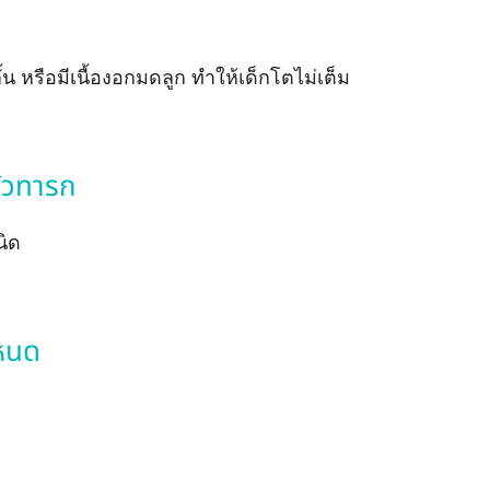
น หรือมีเนื้องอกมดลูก ทำให้เด็กโตไม่เต็ม
ัวทารก
นิด
ำหนด