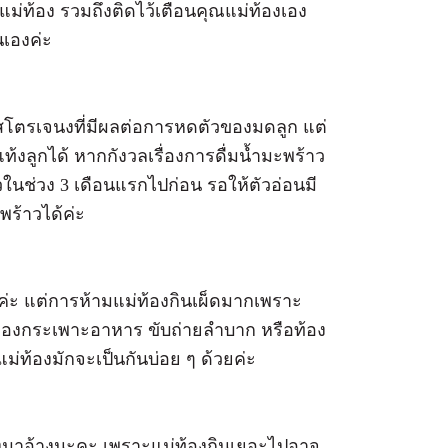
้อแม่ท้อง รวมถึงติดไว้เตือนคุณแม่ท้องเอง
นเองค่ะ
อสโตรเจนงที่มีผลต่อการหดตัวของมดลูก แต่
ท้งลูกได้ หากกังวลเรื่องการดื่มน้ำมะพร้าว
วในช่วง 3 เดือนแรกไปก่อน รอให้ตัวอ่อนมี
พร้าวได้ค่ะ
์ค่ะ แต่การห้ามแม่ท้องกินเผ็ดมากเพราะ
ืองกระเพาะอาหาร ขับถ่ายลำบาก หรือท้อง
ม่ท้องมักจะเป็นกันบ่อย ๆ ด้วยค่ะ
งมาอ้างนะคะ เพราะแม่ท้องกินเยอะไปอาจ