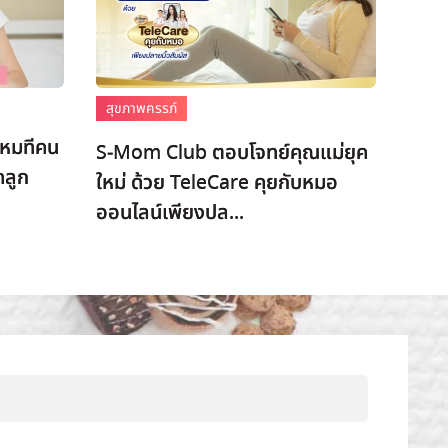
สุขภาพครรภ์
งไหมทีคน
S-Mom Club ตอบโจทย์คุณแม่ยุค
ดลูก
ใหม่ ด้วย TeleCare คุยกับหมอ
ออนไลน์เพียงปล...