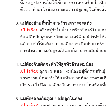
ท้องอยู่ ป้องกันไม่ให้เข้ามากระแทกหรือเอื้อเฟื
ด้วยว่าทำอะไรต้องระวังเพราะมีลูกอยู่ในท้องนั่
แม่ท้องห้ามดื่มน้ำมะพร้าวเพราะจะแท้ง
X
ไม่จริง
X
จริงอยู่ว่าในน้ำมะพร้าวมีฮอร์โมนเ
ยังไม่มีหลักฐานทางวิทยาศาสตร์พิสูจน์ว่าทำให้แ
แล้วจะทำให้แท้ง อาจจะเลี่ยงการดื่มน้ำมะพร้า
การฝังตัวอย่างสมบูรณ์ดีแล้วก็สามารถดื่มน้ำมะ
แม่ท้องกินเผ็ดจะทำให้ลูกหัวล้าน ผมน้อย
X
ไม่จริง
X
ลูกจะผมเยอะ ผมน้อยอยู่ที่กรรมพันธุ
อาหารรสเผ็ดจะทำให้แม่ท้องปวดท้อง ระคายเค
เสีย รวมไปถึงอาจเสี่ยงกับอาการกรดไหลย้อนที่แ
แม่ท้องต้องกินคูณ 2 เผื่อลูกในท้อง
X
ไม่จริง
X
แหมๆ อย่าเอาความอยากกินช่วงท้อ