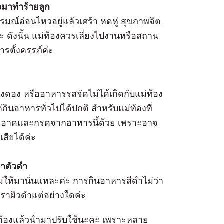
งมาทำร้ายลูก
มณ์อ่อนไหวอยู่แล้วเศร้า หดหู่ สุขภาพจิต
ะ ดังนั้น แม่ท้องควรเลี่ยงไปงานหรือสถาน
ารตั้งครรภ์ค่ะ
งดอง หรืออาหารรสจัดไม่ได้เกิดกับแม่ท้อง
ินอาหารทั่วไปได้ปกติ สำหรับแม่ท้องที่
มสะอาดและกรดจากอาหารนี้ด้วย เพราะอาจ
สียได้ค่ะ
าตัวดำ
แม่ให้มานั่นแหละค่ะ การกินอาหารสีดำไม่ว่า
ราผิวดำแต่อย่างใดค่ะ
กต้องแล้วนำมาปรับใช้นะคะ เพราะหลาย