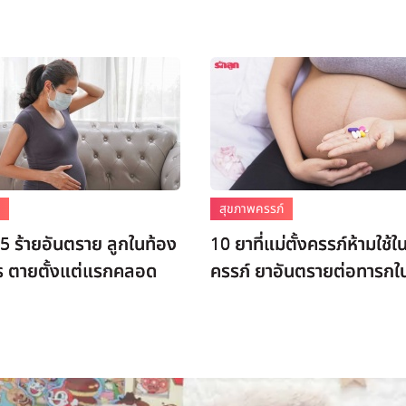
์
สุขภาพครรภ์
.5 ร้ายอันตราย ลูกในท้อง
10 ยาที่แม่ตั้งครรภ์ห้ามใช้ใน
าร ตายตั้งแต่แรกคลอด
ครรภ์ ยาอันตรายต่อทารกใ