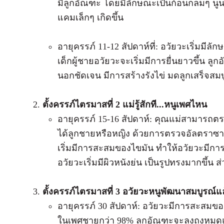
มีลูกอัณฑะ โดยมีลักษณะเป็นก้อนกลมๆ นูนขึ
แคมเล็กๆ เกิดขึ้น
อายุครรภ์ 11-12 สัปดาห์ที่: อวัยวะเริ่มมีลั
เด็กผู้ชายอวัยวะจะเริ่มมีการยื่นยาวขึ้น ล
นอกชัดเจน มีการสร้างรังไข่ มดลูกเสร็จสม
ตั้งครรภ์ไตรมาสที่ 2 แม่รู้สักที...หนูเพศไหน
อายุครรภ์ 15-16 สัปดาห์: คุณแม่สามารถตร
ได้ลูกชายหรือหญิง ด้วยการตรวจอัลตราซาวน
เริ่มมีการสะสมของไขมัน ทำให้อวัยวะมีก
อวัยวะเริ่มมีผิวหนังย่น เป็นรูปทรงมากขึ้น
ตั้งครรภ์ไตรมาสที่ 3 อวัยวะหนูพัฒนาสมบูรณ์แ
อายุครรภ์ 30 สัปดาห์: อวัยวะมีการสะสมข
ในเพศชายกว่า 98% ลูกอัณฑะจะลงถุงหมดแล