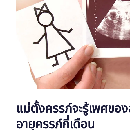
แม่ตั้งครรภ์จะรู้เพศขอ
อายุครรภ์กี่เดือน