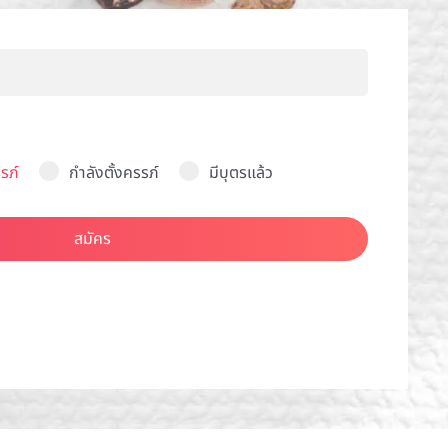
รภ์
กำลังตั้งครรภ์
มีบุตรแล้ว
สมัคร