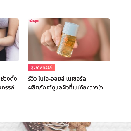
สุขภาพครรภ์
ช่วงตั้ง
รีวิว ไบโอ-ออยล์ เนเชอรัล
นครรภ์
ผลิตภัณฑ์ดูแลผิวที่แม่ท้องวางใจ