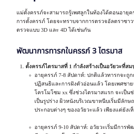
แม่ตั้งครรภ์จะสามารถรู้เพศลูกในท้องได้ตอนอายุครร
การตั้งครรภ์ โดยจะทราบจากการตรวจอัลตราซาวนด
ตรวจแบบ 3D และ 4D ได้เช่นกัน
พัฒนาการทารกในครรภ์ 3 ไตรมาส
ตั้งครรภ์ไตรมาสที่ 1 กำลังสร้างเป็นอวัยวะที่สม
อายุครรภ์ 7-8 สัปดาห์: ปกติแล้วทารกจะถูกก
ปฏิสนธิและการฝังตัวอ่อนแล้ว โดยเพศชา
โครโมโซม xx ซึ่งช่วงไตรมาสแรก จะเป็นช่วงท
เป็นรูปร่าง ผิวหนังบริเวณขาหนีบเริ่มมีลักษ
ประกอบต่างๆ ของอวัยวะแล้ว เพียงแต่ยังเห
อายุครรภ์ 9-10 สัปดาห์: อวัยวะเริ่มมีการพั