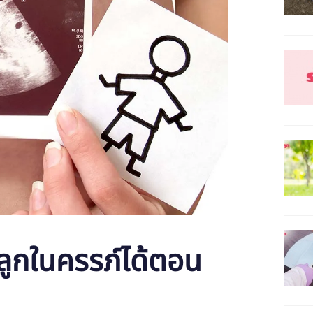
งลูกในครรภ์ได้ตอน