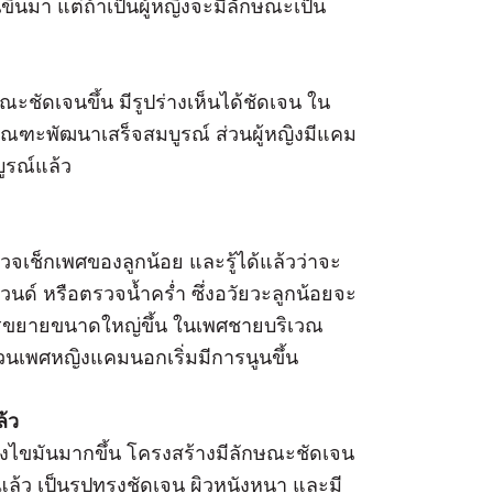
้นมา แต่ถ้าเป็นผู้หญิงจะมีลักษณะเป็น
กษณะชัดเจนขึ้น มีรูปร่างเห็นได้ชัดเจน ใน
ูกอัณฑะพัฒนาเสร็จสมบูรณ์ ส่วนผู้หญิงมีแคม
บูรณ์แล้ว
วจเช็กเพศของลูกน้อย และรู้ได้แล้วว่าจะ
ด์ หรือตรวจน้ำคร่ำ ซึ่งอวัยวะลูกน้อยจะ
ารขยายขนาดใหญ่ขึ้น ในเพศชายบริเวณ
 ส่วนเพศหญิงแคมนอกเริ่มมีการนูนขึ้น
ล้ว
องไขมันมากขึ้น โครงสร้างมีลักษณะชัดเจน
้ว เป็นรูปทรงชัดเจน ผิวหนังหนา และมี