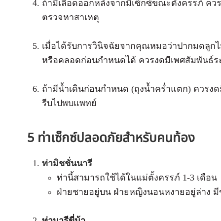
ถ้ามีเลือดออกหลังจากมีเซ็กซ์ขณะตั้งครรภ์ คว
ตรวจหาสาเหตุ
เมื่อได้รับการวินิจฉัยจากคุณหมอว่าปากมดลูก
หรือคลอดก่อนกำหนดได้ ควรงดมีเพศสัมพันธ์ระห
ถ้ามีน้ำเดินก่อนกำหนด (ถุงน้ำคร่ำแตก) ควรงดม
รีบไปพบแพทย์
5 ท่าเซ็กซ์ปลอดภัยสำหรับคนท้อง
ท่ามิชชั่นนารี
ท่านี้สามารถใช้ได้ในแม่ตั้งครรภ์ 1-3 เดือน
ฝ่ายชายอยู่บน ฝ่ายหญิงนอนหงายอยู่ล่าง มีข
ท่านารีขี่ม้า