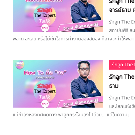
รักลูก Th
จารย์ธาม เ
รักลูก The E
สถาปนศิริ สม
พลาด ละเลย หรือไม่เข้าใจการทำงานของสมอง ก็อาจจะทำให้พลา .
รักลูก Th
รักลูก The
ธาม
รักลูก The E
และโลกแห่งข้อ
แม่กำลังหลงทิศผิดทาง พาลูกกระโจนลงไปด้วย… แต่ในความเ ...