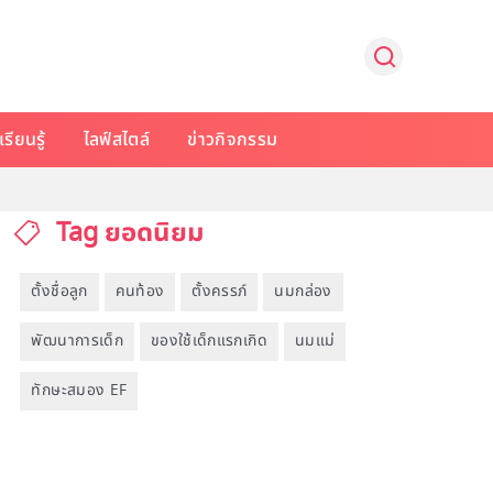
รียนรู้
ไลฟ์สไตล์
ข่าวกิจกรรม
Tag ยอดนิยม
ตั้งชื่อลูก
คนท้อง
ตั้งครรภ์
นมกล่อง
พัฒนาการเด็ก
ของใช้เด็กแรกเกิด
นมแม่
ทักษะสมอง EF