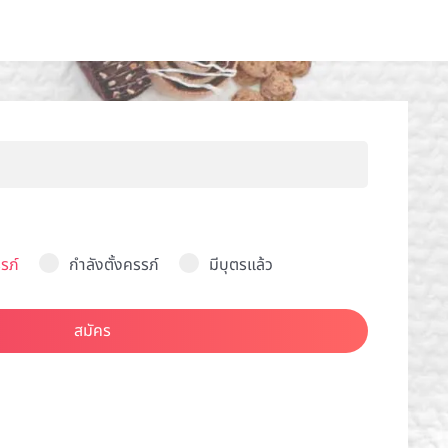
รภ์
กำลังตั้งครรภ์
มีบุตรแล้ว
สมัคร