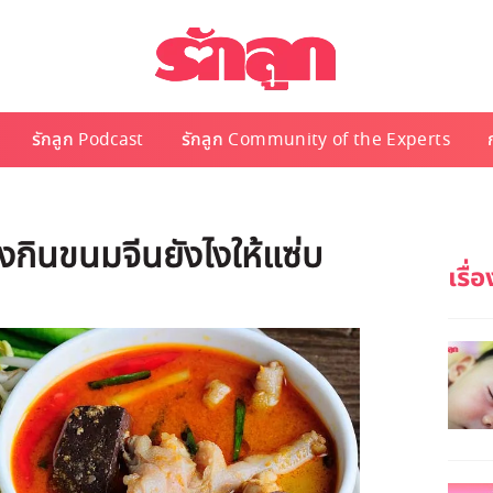
รักลูก Podcast
รักลูก Community of the Experts
งกินขนมจีนยังไงให้แซ่บ