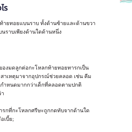
งไร
นท้ายทอยแบนราบ ทั้งด้านซ้ายและด้านขวา
บนราบเพียงด้านใดด้านหนึ่ง
ทับของมดลูกต่อกะโหลกท้ายทอยทารกเป็น
ือสาเหตุมาจากอุปกรณ์ช่วยคลอด เช่น คีม
่อนกำหนดมากกว่าเด็กที่คลอดตามปกติ
่า
งทารกที่กะโหลกศรีษะถูกกดทับจากด้านใด
เบี้ย;