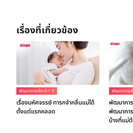
พัฒนาการเด็ก 0-1 ปี
พัฒนาการเด็
เรื่องมหัศจรรย์ ทารกจำกลิ่นแม่ได้
พัฒนาการเ
ตั้งแต่แรกคลอด
พัฒนาการท
บ้างที่แม่ต