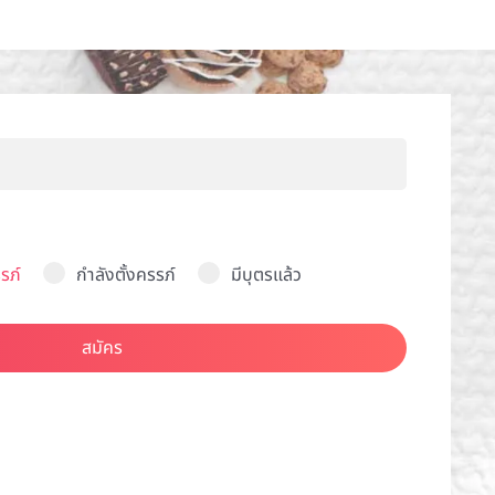
รภ์
กำลังตั้งครรภ์
มีบุตรแล้ว
สมัคร