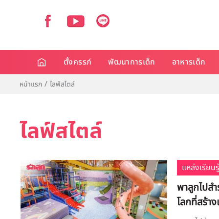
ตั้งครรภ์
พัฒนาการเด็ก
อาหารเด็ก
หน้าแรก
ไลฟ์สไตล์
ไลฟ์สไตล์
แหล่งเรียนรู
พาลูกไปสำ
โลกที่สร้า