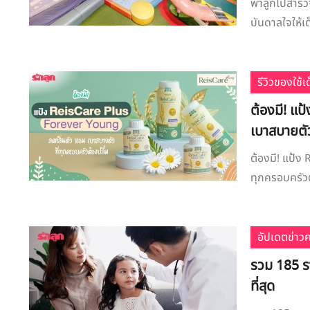
พาลูกไปสำรวจ
บันดาลใจให้เด
รีวิวของใช้
ต้องมี! แ
เบาสบายตัว
ต้องมี! แป้ง
ทุกครอบครัวต้
อัปเดตข่าว
รวม 185 รา
ที่สุด