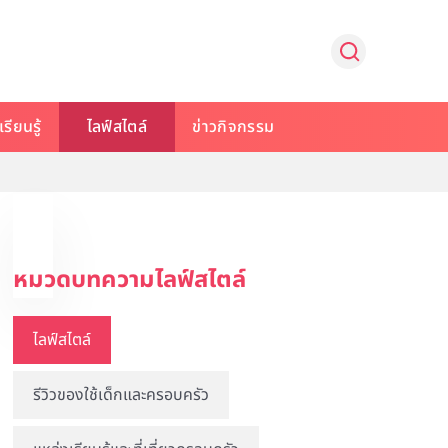
รียนรู้
ไลฟ์สไตล์
ข่าวกิจกรรม
หมวดบทความไลฟ์สไตล์
ไลฟ์สไตล์
รีวิวของใช้เด็กและครอบครัว