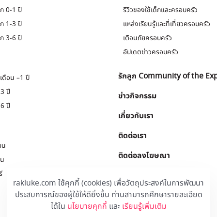
ก 0-1 ปี
รีวิวของใช้เด็กและครอบครัว
ก 1-3 ปี
แหล่งเรียนรู้และที่เที่ยวครอบครัว
ก 3-6 ปี
เตือนภัยครอบครัว
อัปเดตข่าวครอบครัว
รักลูก Community of the Ex
เดือน –1 ปี
3 ปี
ข่าวกิจกรรม
6 ปี
เกี่ยวกับเรา
ติดต่อเรา
ยน
ติดต่อลงโฆษณา
ยน
ี
Download
.
rakluke.com ใช้คุกกี้ (cookies) เพื่อวัตถุประสงค์ในการพัฒนา
ประสบการณ์ของผู้ใช้ให้ดียิ่งขึ้น ท่านสามารถศึกษารายละเอียด
ได้ใน
นโยบายคุกกี้
และ
เรียนรู้เพิ่มเติม