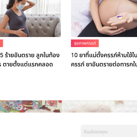
์
สุขภาพครรภ์
.5 ร้ายอันตราย ลูกในท้อง
10 ยาที่แม่ตั้งครรภ์ห้ามใช้ใน
าร ตายตั้งแต่แรกคลอด
ครรภ์ ยาอันตรายต่อทารกใ