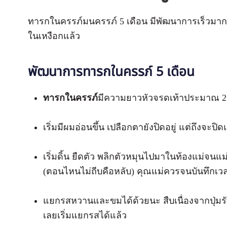
ทารกในครรภ์มนครรภ์ 5 เดือน มีพัฒนาการเร็วมาก เ
ในเหงือกแล้ว
พัฒนาการทารกในครรภ์ 5 เดือน
ทารกในครรภ์
มีความยาวหัวจรดเท้าประมาณ 25
เริ่มมีผมอ่อนขึ้น เปลือกตายังปิดอยู่ แต่ถึงจะปิ
เริ่มดิ้น ยืดตัว พลิกตัวหมุนไปมาในท้องแม่จนแม่ร
(ตอนไหนไม่ถีบคือหลับ) คุณแม่ควรจนบันทึกเวล
แยกรสหวานและขมได้ด้วยนะ สืบเนื่องจากปุ่มรับรส
เลยเริ่มแยกรสได้แล้ว