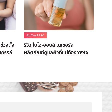
สุขภาพครรภ์
ช่วงตั้ง
รีวิว ไบโอ-ออยล์ เนเชอรัล
นครรภ์
ผลิตภัณฑ์ดูแลผิวที่แม่ท้องวางใจ