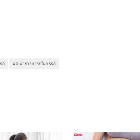
รภ์
พัฒนาการทารกในครรภ์