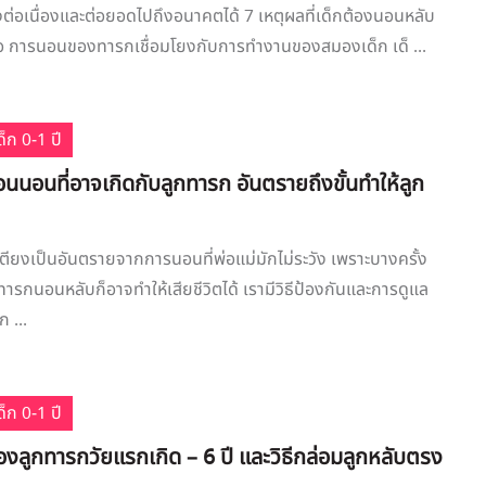
งคงต่อเนื่องและต่อยอดไปถึงอนาคตได้ 7 เหตุผลที่เด็กต้องนอนหลับ
อ การนอนของทารกเชื่อมโยงกับการทำงานของสมองเด็ก เด็ ...
็ก 0-1 ปี
ตอนนอนที่อาจเกิดกับลูกทารก อันตรายถึงขั้นทำให้ลูก
ียงเป็นอันตรายจากการนอนที่พ่อแม่มักไม่ระวัง เพราะบางครั้ง
ทารกนอนหลับก็อาจทำให้เสียชีวิตได้ เรามีวิธีป้องกันและการดูแล
 ...
็ก 0-1 ปี
งลูกทารกวัยแรกเกิด – 6 ปี และวิธีกล่อมลูกหลับตรง