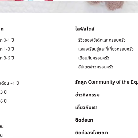
็ก
ไลฟ์สไตล์
ก 0-1 ปี
รีวิวของใช้เด็กและครอบครัว
ก 1-3 ปี
แหล่งเรียนรู้และที่เที่ยวครอบครัว
ก 3-6 ปี
เตือนภัยครอบครัว
อัปเดตข่าวครอบครัว
รักลูก Community of the Ex
เดือน –1 ปี
3 ปี
ข่าวกิจกรรม
6 ปี
เกี่ยวกับเรา
ติดต่อเรา
ยน
ติดต่อลงโฆษณา
ยน