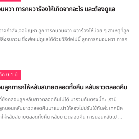
นผวา ทารกผวาร้องไห้เกิดจากอะไร และต้องดูแล
่อาจกำลังเจอปัญหา ลูกทารกนอนผวา ผวาร้องไห้บ่อย ๆ สาเหตุที่ลูก
ิ่งรบกวน ซึ่งพ่อแม่ดูแลได้ด้วยวิธีต่อไปนี้ ลูกทารกนอนผวา ทารก
็ก 0-1 ปี
อมลูกทารกให้หลับสบายตลอดทั้งคืน หลับยาวตลอดคืน
ที่ยังกล่อมลูกหลับยาวตลอดคืนไม่ได้ มารวมกันตรงนี้ค่ะ เรามี
ลูกนอนหลับยาวตลอดคืนมาแนะนำให้ลองไปปรับใช้กันค่ะ เทคนิค
กให้หลับสบายตลอดทั้งคืน หลับยาวตลอดคืน การนอนหลับเป ...