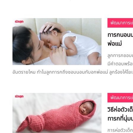
พัฒนาการเด
ทารกนอนบ
พ่อแม่
ลูกทารกชอบนอ
มีคำตอบพร้อ
อันตรายไหม ทำไมลูกทารกถึงชอบนอนทับอกพ่อแม่ ลูกร้องไห้โยเ
พัฒนาการเด
วิธีห่อตัว
ทารกที่นุ่
การห่อตัวเด็ก