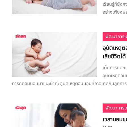
เรียนรู้ก็ยั
อย่างเพียงพ
พัฒนาการเด
อุบัติเหตุ
เสียชีวิตได้
เด็กทารกตกเต
อุบัติเหตุตอน
ทารกตอนนอนมาแนะนำค่ะ อุบัติเหตุตอนนอนที่อาจเกิดกับลูกทารก
พัฒนาการเด
เวลานอนขอ