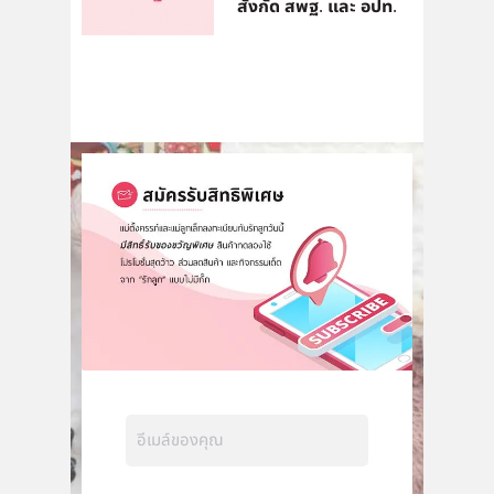
สังกัด สพฐ. และ อปท.