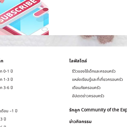
็ก
ไลฟ์สไตล์
ก 0-1 ปี
รีวิวของใช้เด็กและครอบครัว
ก 1-3 ปี
แหล่งเรียนรู้และที่เที่ยวครอบครัว
ก 3-6 ปี
เตือนภัยครอบครัว
อัปเดตข่าวครอบครัว
รักลูก Community of the Ex
เดือน –1 ปี
3 ปี
ข่าวกิจกรรม