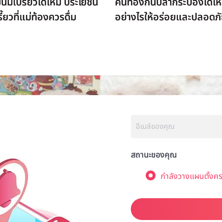
มนมเปรี้ยวได้ไหม ประโยชน์
คนท้องกินปลากระป๋องได้ไห
้ยวที่แม่ท้องควรดื่ม
อย่างไรให้อร่อยและปลอดภ
สถานะของคุณ
กำลังวางแผนตั้งคร