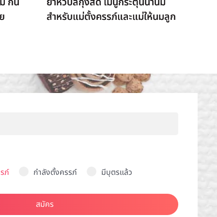
ม กิน
ยำหัวปลีกุ้งสด เมนูกระตุ้นน้ำนม
ัย
สำหรับแม่ตั้งครรภ์และแม่ให้นมลูก
รภ์
กำลังตั้งครรภ์
มีบุตรแล้ว
สมัคร