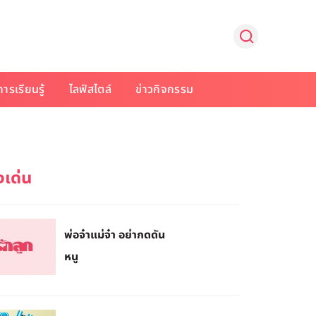
การเรียนรู้
ไลฟ์สไตล์
ข่าวกิจกรรม
พ่อจ๋าแม่จ๋า อย่ากดดัน
หนู