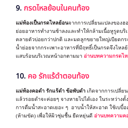
9.
กรดไหลย้อนในคนท้อง
แม่ท้องเป็นกรดไหลย้อน
จากการเปลี่ยนแปลงของฮอร
ย่อยอาหารทำงานช้าลงและทำให้กล้ามเนื้อหูรูดบร
คลายตัวบ่อยกว่าปกติ และมดลูกขยายใหญ่เบียดกระเ
น้ำย่อยจากกระเพาะอาหารที่มีฤทธิ์เป็นกรดจึงไหลย้
แสบร้อนบริเวณหน้าอกตามมา
อ่านบทความกรดไห
10.
คอ รักแร้ดำตอนท้อง
แม่ท้องคอดำ รักแร้ดำ ข้อพับดำ
เกิดจากการเปลี่ย
แล้วรอยดำจะค่อยๆ จางหายไปได้เอง ในระหว่างตั้ง
การดื่มน้ำสะอาดเยอะ ๆ อาบน้ำให้สะอาด ใช้เบบี้ออ
(ห้ามขัด) เพื่อให้ผิวชุ่มชื้น ยืดหยุ่นดี
อ่านบทความคอ