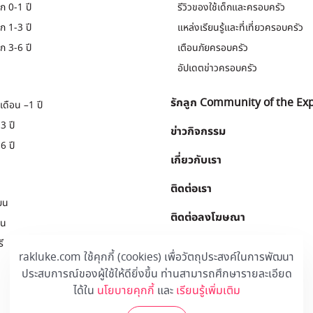
ก 0-1 ปี
รีวิวของใช้เด็กและครอบครัว
ก 1-3 ปี
แหล่งเรียนรู้และที่เที่ยวครอบครัว
ก 3-6 ปี
เตือนภัยครอบครัว
อัปเดตข่าวครอบครัว
รักลูก Community of the Ex
เดือน –1 ปี
3 ปี
ข่าวกิจกรรม
6 ปี
เกี่ยวกับเรา
ติดต่อเรา
ยน
ติดต่อลงโฆษณา
ยน
ี
Download
.
rakluke.com ใช้คุกกี้ (cookies) เพื่อวัตถุประสงค์ในการพัฒนา
ประสบการณ์ของผู้ใช้ให้ดียิ่งขึ้น ท่านสามารถศึกษารายละเอียด
ได้ใน
นโยบายคุกกี้
และ
เรียนรู้เพิ่มเติม