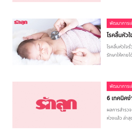
พัฒนาการเด
โรคลิ้นหัวใ
โรคลิ้นหัวใจร
รักษาให้หายได
พัฒนาการเด
6 เทคนิคง่
ผลการสำรวจคน
ห่วงแล้ว ล่าส