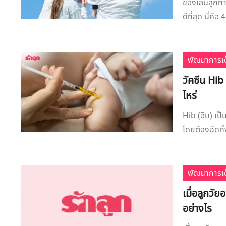
ของเล่นลูกทาร
ดีที่สุด นี่คื
พัฒนาการเด
วัคซีน Hib
ไหร่
Hib (ฮิบ) เป็
โดยต้องฉีดทั
พัฒนาการเด
เมื่อลูกว
อย่างไร