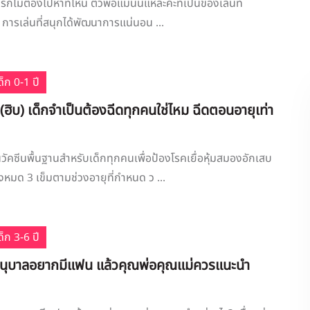
กไม่ต้องไปหาที่ไหน ตัวพ่อแม่นั่นแหละค่ะที่เป็นของเล่นที่
อ 4 การเล่นที่สนุกได้พัฒนาการแน่นอน ...
็ก 0-1 ปี
 (ฮิบ) เด็กจำเป็นต้องฉีดทุกคนใช่ไหม ฉีดตอนอายุเท่า
นวัคซีนพื้นฐานสำหรับเด็กทุกคนเพื่อป้องโรคเยื่อหุ้มสมองอักเสบ
้งหมด 3 เข็มตามช่วงอายุที่กำหนด ว ...
็ก 3-6 ปี
ัยอนุบาลอยากมีแฟน แล้วคุณพ่อคุณแม่ควรแนะนำ