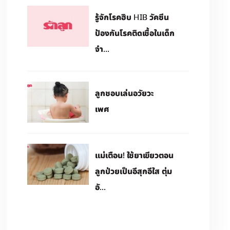
รู้จักโรคฮิบ HIB วัคซีน
ป้องกันโรคติดเชื้อในเด็ก
จำ...
ลูกชอบเล่นอวัยวะ
เพศ
แม่เตือน! ใช้ยาเขียวตอน
ลูกป่วยเป็นอีสุกอีใส ตุ่ม
อั...