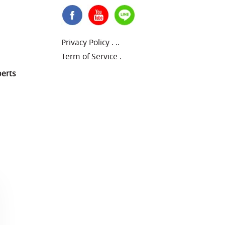
Privacy Policy
.
..
Term of Service
.
perts